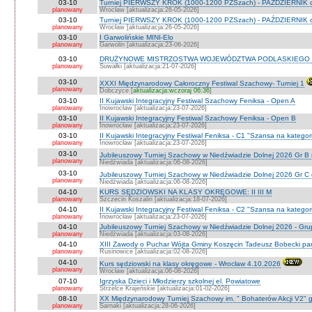
03-10
Turniej PIERWSZY KROK (1000-1200 PZSzach) - PAŹDZIERNIK d
planowany
Wrocław [aktualizacja:26-05-2026]
03-10
Turniej PIERWSZY KROK (1000-1200 PZSzach) - PAŹDZIERNIK o
planowany
Wrocław [aktualizacja:26-05-2026]
03-10
I Garwolińskie MINI-Elo
planowany
Garwolin [aktualizacja:23-06-2026]
03-10
DRUŻYNOWE MISTRZOSTWA WOJEWÓDZTWA PODLASKIEGO 
planowany
Suwałki [aktualizacja:21-07-2026]
03-10
XXXI Międzynarodowy Całoroczny Festiwal Szachowy- Turniej 1
planowany
Dobczyce [
aktualizacja:wczoraj 06:36
]
03-10
II Kujawski Integracyjny Festiwal Szachowy Feniksa - Open A
planowany
Inowrocław [aktualizacja:23-07-2026]
03-10
II Kujawski Integracyjny Festiwal Szachowy Feniksa - Open B
planowany
Inowrocław [aktualizacja:23-07-2026]
03-10
II Kujawski Integracyjny Festiwal Feniksa - C1 "Szansa na kategor
planowany
Inowrocław [aktualizacja:23-07-2026]
03-10
Jubileuszowy Turniej Szachowy w Niedźwiadzie Dolnej 2026 Gr B
planowany
Niedźwiada [aktualizacja:06-08-2026]
03-10
Jubileuszowy Turniej Szachowy w Niedźwiadzie Dolnej 2026 Gr C
planowany
Niedźwiada [aktualizacja:06-08-2026]
04-10
KURS SĘDZIOWSKI NA KLASY OKRĘGOWE: II III M
planowany
Szczecin Koszalin [aktualizacja:18-07-2026]
04-10
II Kujawski Integracyjny Festiwal Feniksa - C2 "Szansa na kategor
planowany
Inowrocław [aktualizacja:23-07-2026]
04-10
Jubileuszowy Turniej Szachowy w Niedźwiadzie Dolnej 2026 - Gr
planowany
Niedżwiada [aktualizacja:03-08-2026]
04-10
XIII Zawody o Puchar Wójta Gminy Koszęcin Tadeusz Bobecki pam
planowany
Rusinowice [aktualizacja:02-08-2026]
04-10
Kurs sędziowski na klasy okręgowe - Wrocław 4.10.2026
planowany
Wrocław [aktualizacja:06-08-2026]
07-10
Igrzyska Dzieci i Młodzierzy szkolnej el. Powiatowe
planowany
Strzelce Krajeńskie [aktualizacja:01-02-2026]
08-10
XX Międzynarodowy Turniej Szachowy im. " Bohaterów Akcji V2" g
planowany
Sarnaki [aktualizacja:28-06-2026]