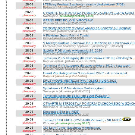
planowany
Lublin [aktualizacja:30-07-2026]
28-08
I TEBowy Festiwal Szachowy - szachy błyskawiczne (FIDE)
planowany
Bydgoszcz [aktualizacja:02-08-2026]
28-08
OTWARTE MISTRZOSTWA POMORZA ZACHODNIEGO W SZACH
planowany
Świnoujście [
aktualizacja:wczoraj 13:06
]
28-08
GRAND PRIX POLONII WROCŁAW
planowany
Wrocław [aktualizacja:25-05-2026]
28-08
Warsztaty szachowe w czasie wakacji na Bemowie (28 sierpnia)
planowany
Warszawa [aktualizacja:04-06-2026]
28-08
V Piekielne Grand Prix - 4 Turniej
planowany
Ustroń [aktualizacja:06-06-2026]
28-08
V Międzynarodowe Szachowe Ind. i Rodzinne GP Chrzanowa 202
planowany
Chrzanów Klub Szachowy Szpitalna 1 [aktualizacja:18-06-2026]
28-08
Szybkie FIDE granie w Hetmanie 24_2026
planowany
Warszawa [aktualizacja:21-06-2026]
28-08
Turniej na V i IV kategorię dla zawodników z 2013 r. i młodszych.
planowany
Radzyń Podlaski [aktualizacja:07-07-2026]
28-08
Turniej na V i IV kategorię dla zawodników z 2012 r. i starszych.
planowany
Radzyń Podlaski [aktualizacja:07-07-2026]
28-08
Grand Prix Białegostoku "Lato-Jesień 2026" - 4. runda rapid
planowany
Białystok [aktualizacja:25-07-2026]
28-08
DRUŻYNOWE MISTRZOSTWA POLSKI II LIGA 2026
planowany
Jastrzębie Góra [aktualizacja:05-08-2026]
28-08
Symultana z GM Mirosławem Grabarczykiem
planowany
Świnoujście [aktualizacja:05-08-2026]
28-08
Turniej dla dzieci do 16 lat ( do 1200 PZSzach )
planowany
Świnoujście [aktualizacja:05-08-2026]
29-08
OTWARTE MISTRZOSTWA POMORZA ZACHODNIEGO W SZACH
planowany
Świnoujście [aktualizacja:05-08-2026]
29-08
Desperado Blitz (do FIDE)
planowany
Wejherowo [aktualizacja:09-06-2026]
29-08
Turniej DRUGI KROK (1250-1600 PZSzach) - SIERPIEŃ
planowany
Wrocław [
aktualizacja:wczoraj 08:47
]
29-08
XIX Letni Turniej Szachowy w Amfiteatrze
planowany
Tarnów [aktualizacja:30-05-2026]