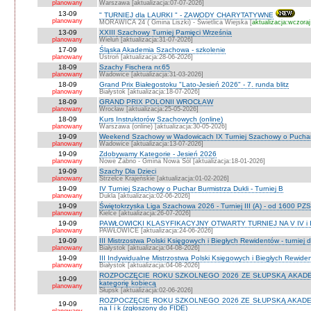
planowany
Warszawa [aktualizacja:07-07-2026]
13-09
" TURNIEJ dla LAURKI " - ZAWODY CHARYTATYWNE
planowany
MORAWICA 24 ( Gmina Liszki) - Świetlica Wiejska [
aktualizacja:wczoraj
13-09
XXIII Szachowy Turniej Pamięci Września
planowany
Wieluń [aktualizacja:31-07-2026]
17-09
Śląska Akademia Szachowa - szkolenie
planowany
Ustroń [aktualizacja:28-06-2026]
18-09
Szachy Fischera nr.65
planowany
Wadowice [aktualizacja:31-03-2026]
18-09
Grand Prix Białegostoku "Lato-Jesień 2026" - 7. runda blitz
planowany
Białystok [aktualizacja:18-07-2026]
18-09
GRAND PRIX POLONII WROCŁAW
planowany
Wrocław [aktualizacja:25-05-2026]
18-09
Kurs Instruktorów Szachowych (online)
planowany
Warszawa (online) [aktualizacja:30-05-2026]
19-09
Weekend Szachowy w Wadowicach IX Turniej Szachowy o Puchar S
planowany
Wadowice [aktualizacja:13-07-2026]
19-09
Zdobywamy Kategorie - Jesień 2026
planowany
Nowe Żabno - Gmina Nowa Sól [aktualizacja:18-01-2026]
19-09
Szachy Dla Dzieci
planowany
Strzelce Krajeńskie [aktualizacja:01-02-2026]
19-09
IV Turniej Szachowy o Puchar Burmistrza Dukli - Turniej B
planowany
Dukla [aktualizacja:02-06-2026]
19-09
Świętokrzyska Liga Szachowa 2026 - Turniej III (A) - od 1600 PZ
planowany
Kielce [aktualizacja:26-07-2026]
19-09
PAWŁOWICKI KLASYFIKACYJNY OTWARTY TURNIEJ NA V IV i I
planowany
PAWŁOWICE [aktualizacja:24-06-2026]
19-09
III Mistrzostwa Polski Księgowych i Biegłych Rewidentów - turniej d
planowany
Białystok [aktualizacja:04-08-2026]
19-09
III Indywidualne Mistrzostwa Polski Księgowych i Biegłych Rewid
planowany
Białystok [aktualizacja:04-08-2026]
ROZPOCZĘCIE ROKU SZKOLNEGO 2026 ZE SŁUPSKĄ AKADEMIĄ 
19-09
kategorię kobiecą
planowany
Słupsk [aktualizacja:02-06-2026]
ROZPOCZĘCIE ROKU SZKOLNEGO 2026 ZE SŁUPSKĄ AKADEMIĄ
19-09
na I i k (zgłoszony do FIDE)