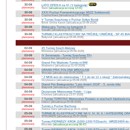
planowany
Gdynia [aktualizacja:31-07-2026]
30-08
LATO OPEN 6 na IV i V kategorię!
planowany
Śrem [
aktualizacja:wczoraj 12:01
]
30-08
XXXI Puchar Przewodniczącego NSZZ Solidarność
planowany
Częstochowa [aktualizacja:27-07-2026]
30-08
V Turniej Szachowy o Puchar Sołtys Borsk
planowany
Borsk Gmina Karsin [aktualizacja:05-08-2026]
30-08
Wakacyjny Turniej na kategorie II
planowany
Suwałki [aktualizacja:05-08-2026]
30-08
TURNIEJ KLASYFIKACYJNY NA TRÓJKĘ I DWÓJKĘ - SP 45 BI
planowany
Białystok [aktualizacja:05-08-2026]
02-09
45 Turniej Szach-Matowy
planowany
Wiśniowa [aktualizacja:05-08-2026]
03-09
IV Senioriada - Turniej Szachowy 55+
planowany
Inowrocław [aktualizacja:10-07-2026]
04-09
Grand Prix Wadowic-Turniej nr.998
planowany
Wadowice [aktualizacja:31-03-2026]
04-09
GRAND PRIX POLONII WROCŁAW
planowany
Wrocław [aktualizacja:25-05-2026]
04-09
" Z MOK-iem do mistrzostwa " T 1 do lat 12 z okazji " Zabrzańskie
planowany
Grzybowice [aktualizacja:05-08-2026]
04-09
Grand Prix Białegostoku "Lato-Jesień 2026" - 5. runda blitz
planowany
Białystok [aktualizacja:10-07-2026]
04-09
Drużynowe Mistrzostwa Polski - I Liga
planowany
Chotowa [aktualizacja:23-07-2026]
04-09
7 Turniej TOROTAX Mistrzostwa Powiatu w szachach błyskawiczn
planowany
Łowicz [aktualizacja:05-08-2026]
05-09
Turniej o Puchar Bachusa
planowany
Zielona Góra [aktualizacja:18-01-2026]
05-09
TURNIEJE KLASYFIKACYJNE NA V; IV; III; II; I KATEGORIĘ OR
planowany
STRUMIEŃ [aktualizacja:25-07-2026]
05-09
Turniej PIERWSZY KROK (1000-1200 PZSzach) - WRZESIEŃ do l
planowany
Wrocław [
aktualizacja:wczoraj 08:47
]
05-09
Turniej PIERWSZY KROK (1000-1200 PZSzach) - WRZESIEŃ od l