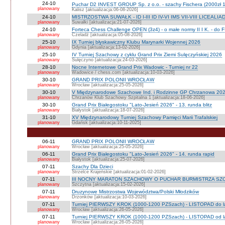
24-10
Puchar D2 INVEST GROUP Sp. z o.o. - szachy Fischera (2000zł 1
planowany
Kalisz [aktualizacja:06-08-2026]
24-10
MISTRZOSTWA SUWAŁK - ID I-III ID IV-VI IMS VII-VIII LICEALIA
planowany
Suwałki [aktualizacja:21-07-2026]
24-10
Forteca Chess Challenge OPEN (3z4) - o małe normy II I K. - do F
planowany
Czeladź [aktualizacja:05-08-2026]
25-10
IX Turniej błyskawiczny Klubu Marynarki Wojennej 2026
planowany
Gdynia [aktualizacja:13-02-2026]
25-10
IV Turniej Szachowy z cyklu Grand Prix Ziemi Sulęczyńskiej 2026
planowany
Sulęczyno [aktualizacja:24-03-2026]
28-10
Nocne Internetowe Grand Prix Wadowic - Turniej nr 22
planowany
Wadowice / chess.com [aktualizacja:10-03-2026]
30-10
GRAND PRIX POLONII WROCŁAW
planowany
Wrocław [aktualizacja:25-05-2026]
30-10
V Międzynarodowe Szachowe Ind. i Rodzinne GP Chrzanowa 2026
planowany
Chrzanów Klub Szachowy Szpitalna 1 [aktualizacja:18-06-2026]
30-10
Grand Prix Białegostoku "Lato-Jesień 2026" - 13. runda blitz
planowany
Białystok [aktualizacja:18-07-2026]
31-10
XV Międzynarodowy Turniej Szachowy Pamięci Marii Trafalskiej
planowany
Gdańsk [aktualizacja:10-11-2025]
06-11
GRAND PRIX POLONII WROCŁAW
planowany
Wrocław [aktualizacja:25-05-2026]
06-11
Grand Prix Białegostoku "Lato-Jesień 2026" - 14. runda rapid
planowany
Białystok [aktualizacja:25-07-2026]
07-11
Szachy Dla Dzieci
planowany
Strzelce Krajeńskie [aktualizacja:01-02-2026]
07-11
III NOCNY MARATON SZACHOWY O PUCHAR BURMISTRZA SZ
planowany
Szczytna [aktualizacja:15-02-2026]
07-11
Druzynowe Mistrzostwa Województwa/Polski Młodzików
planowany
Drzonków [aktualizacja:10-03-2026]
07-11
Turniej PIERWSZY KROK (1000-1200 PZSzach) - LISTOPAD do l
planowany
Wrocław [aktualizacja:26-05-2026]
07-11
Turniej PIERWSZY KROK (1000-1200 PZSzach) - LISTOPAD od l
planowany
Wrocław [aktualizacja:26-05-2026]