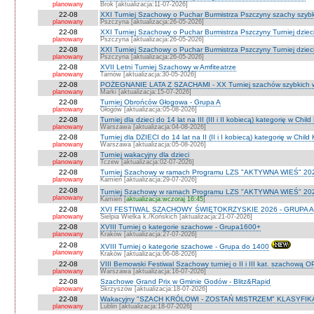
planowany
Brok [aktualizacja:11-07-2026]
22-08
XXI Turniej Szachowy o Puchar Burmistrza Pszczyny szachy szyb
planowany
Pszczyna [aktualizacja:26-05-2026]
22-08
XXI Turniej Szachowy o Puchar Burmistrza Pszczyny Turniej dzieci
planowany
Pszczyna [aktualizacja:26-05-2026]
22-08
XXI Turniej Szachowy o Puchar Burmistrza Pszczyny Turniej dzieci
planowany
Pszczyna [aktualizacja:26-05-2026]
22-08
XVII Letni Turniej Szachowy w Amfiteatrze
planowany
Tarnów [aktualizacja:30-05-2026]
22-08
POŻEGNANIE LATA Z SZACHAMI - XX Turniej szachów szybkich 
planowany
Marki [aktualizacja:15-07-2026]
22-08
Turniej Obrońców Głogowa - Grupa A
planowany
Głogów [aktualizacja:05-08-2026]
22-08
Turniej dla dzieci do 14 lat na III (III i II kobiecą) kategorię w Chi
planowany
Warszawa [aktualizacja:04-08-2026]
22-08
Turniej dla DZIECI do 14 lat na II (II i I kobiecą) kategorię w Chil
planowany
Warszawa [aktualizacja:05-08-2026]
22-08
Turniej wakacyjny dla dzieci
planowany
Tczew [aktualizacja:02-07-2026]
22-08
Turniej Szachowy w ramach Programu LZS "AKTYWNA WIEŚ" 202
planowany
Kamień [aktualizacja:29-07-2026]
22-08
Turniej Szachowy w ramach Programu LZS "AKTYWNA WIEŚ" 202
planowany
Kamień [
aktualizacja:wczoraj 16:45
]
22-08
XVI FESTIWAL SZACHOWY ŚWIĘTOKRZYSKIE 2026 - GRUPA A 
planowany
Sielpia Wielka k./Końskich [aktualizacja:21-07-2026]
22-08
XVIII Turniej o kategorie szachowe - Grupa1600+
planowany
Kraków [aktualizacja:27-07-2026]
22-08
XVIII Turniej o kategorie szachowe - Grupa do 1400
planowany
Kraków [aktualizacja:06-08-2026]
22-08
VIII Bemowski Festiwal Szachowy turniej o II i III kat. szachową 
planowany
Warszawa [aktualizacja:16-07-2026]
22-08
Szachowe Grand Prix w Gminie Godów - Blitz&Rapid
planowany
Skrzyszów [aktualizacja:18-07-2026]
22-08
Wakacyjny "SZACH KRÓLOWI - ZOSTAŃ MISTRZEM" KLASYFIK
planowany
Lublin [aktualizacja:18-07-2026]