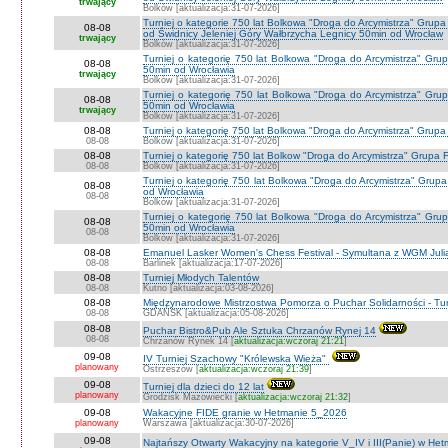
trwający
Bolków [aktualizacja:31-07-2026]
Turniej o kategorie 750 lat Bolkowa "Droga do Arcymistrza" G
08-08
od Świdnicy Jeleniej Góry Wałbrzycha Legnicy 50min od Wrocław
trwający
Bolków [aktualizacja:31-07-2026]
Turniej o kategorię 750 lat Bolkowa "Droga do Arcymistrza" Gr
08-08
50min od Wrocławia
trwający
Bolków [aktualizacja:31-07-2026]
Turniej o kategorię 750 lat Bolkowa "Droga do Arcymistrza" Gr
08-08
50min od Wrocławia
trwający
Bolków [aktualizacja:31-07-2026]
08-08
Turniej o kategorię 750 lat Bolkowa "Droga do Arcymistrza" Grup
08-08
Bolków [aktualizacja:31-07-2026]
08-08
Turniej o kategorię 750 lat Bolkow "Droga do Arcymistrza" Grupa F
08-08
Bolków [aktualizacja:31-07-2026]
Turniej o kategorię 750 lat Bolkowa "Droga do Arcymistrza" Gru
08-08
od Wrocławia
08-08
Bolków [aktualizacja:31-07-2026]
Turniej o kategorię 750 lat Bolkowa "Droga do Arcymistrza" Gr
08-08
50min od Wrocławia
08-08
Bolków [aktualizacja:31-07-2026]
08-08
Emanuel Lasker Women's Chess Festival - Symultana z WGM Julią
08-08
Barlinek [aktualizacja:17-07-2026]
08-08
Turniej Młodych Talentów
08-08
Kutno [aktualizacja:03-08-2026]
08-08
Międzynarodowe Mistrzostwa Pomorza o Puchar Solidarności - Tur
08-08
GDAŃSK [aktualizacja:05-08-2026]
08-08
Puchar Bistro&Pub Ale Sztuka Chrzanów Rynej 14
08-08
Chrzanów Rynek 14 [
aktualizacja:wczoraj 21:21
]
09-08
IV Turniej Szachowy "Królewska Wieża"
planowany
Ostrzeszów [
aktualizacja:wczoraj 21:39
]
09-08
Turniej dla dzieci do 12 lat
planowany
Grodzisk Mazowiecki [
aktualizacja:wczoraj 21:32
]
09-08
Wakacyjne FIDE granie w Hetmanie 5_2026
planowany
Warszawa [aktualizacja:30-07-2026]
09-08
Najtańszy Otwarty Wakacyjny na kategorie V_IV i III(Panie) w He