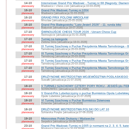
14-10
Internetowe Grand Prix Wadowic - Turniej nr 68 (Nagrody: Diamen
planowany
Wadowice / chess.com [aktualizacja:10-03-2026]
16-10
Grand Prix Wadowic-Turniej nr.1004
planowany
Wadowice [aktualizacja:31-03-2026]
16-10
GRAND PRIX POLONII WROCŁAW
planowany
Wrocław [aktualizacja:25-05-2026]
16-10
Grand Prix Białegostoku "Lato-Jesień 2026" - 11. runda blitz
planowany
Białystok [aktualizacja:18-07-2026]
17-10
ŚWINOUJŚCIE CHESS TOUR 2026 - Uznam Chess Cup
planowany
Świnoujście [aktualizacja:01-01-2026]
17-10
Turniej na kategorie
planowany
Zielona Góra [aktualizacja:18-01-2026]
17-10
IX Turniej Szachowy o Puchar Prezydenta Miasta Tarnobrzega - G
planowany
Tarnobrzeg [aktualizacja:20-03-2026]
17-10
IX Turniej Szachowy o Puchar Prezydenta Miasta Tarnobrzega Gr
planowany
Tarnobrzeg [aktualizacja:20-03-2026]
17-10
IX Turniej Szachowy o Puchar Prezydenta Miasta Tarnobrzega Gr
planowany
Tarnobrzeg [aktualizacja:20-03-2026]
17-10
IX Turniej Szachowy o Puchar Prezydenta Miasta Tarnobrzega Gr 
planowany
Tarnobrzeg [aktualizacja:20-03-2026]
17-10
DRUŻYNOWE MISTRZOSTWA WOJEWÓDZTWA PODLASKIEGO 
planowany
Suwałki [aktualizacja:21-07-2026]
18-10
V TURNIEJ SZACHOWY CZTERY PORY ROKU - JESIEŃ (do FID
planowany
SOSNOWIEC [aktualizacja:21-01-2026]
18-10
V Grand-Prix Lubelszczyzny o puchar Burmistrza Opola Lubelskie
planowany
Opole Lubelskie [aktualizacja:21-07-2026]
18-10
VI Turniej Szachowy o Puchar Burmistrza Dziwnowa
planowany
Dziwnów [aktualizacja:17-03-2026]
18-10
DRUŻYNOWE MISTRZOSTWA POLSKI DO LAT 10
planowany
Szklarska Porębs [aktualizacja:07-06-2026]
19-10
Mistrzostwa Polski Drukarzy i Wydawców
planowany
Serpelice [aktualizacja:16-06-2026]
23-10
Grand Prix Wadowic-Turniej nr.1005 (z normami na 2. 3. 4. 5. kate
planowany
Wadowice [aktualizacja:31-03-2026]