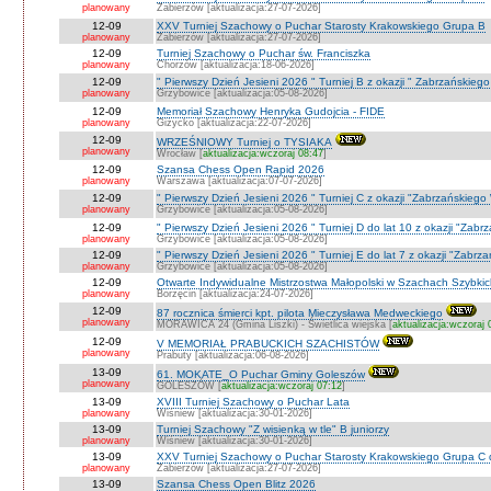
planowany
Zabierzów [aktualizacja:27-07-2026]
12-09
XXV Turniej Szachowy o Puchar Starosty Krakowskiego Grupa B
planowany
Zabierzów [aktualizacja:27-07-2026]
12-09
Turniej Szachowy o Puchar św. Franciszka
planowany
Chorzów [aktualizacja:18-06-2026]
12-09
" Pierwszy Dzień Jesieni 2026 " Turniej B z okazji " Zabrzańskieg
planowany
Grzybowice [aktualizacja:05-08-2026]
12-09
Memoriał Szachowy Henryka Gudojcia - FIDE
planowany
Giżycko [aktualizacja:22-07-2026]
12-09
WRZEŚNIOWY Turniej o TYSIAKA
planowany
Wrocław [
aktualizacja:wczoraj 08:47
]
12-09
Szansa Chess Open Rapid 2026
planowany
Warszawa [aktualizacja:07-07-2026]
12-09
" Pierwszy Dzień Jesieni 2026 " Turniej C z okazji "Zabrzańskiego
planowany
Grzybowice [aktualizacja:05-08-2026]
12-09
" Pierwszy Dzień Jesieni 2026 " Turniej D do lat 10 z okazji "Zab
planowany
Grzybowice [aktualizacja:05-08-2026]
12-09
" Pierwszy Dzień Jesieni 2026 " Turniej E do lat 7 z okazji "Zabrz
planowany
Grzybowice [aktualizacja:05-08-2026]
12-09
Otwarte Indywidualne Mistrzostwa Małopolski w Szachach Szybki
planowany
Borzęcin [aktualizacja:24-07-2026]
12-09
87 rocznica śmierci kpt. pilota Mieczysława Medweckiego
planowany
MORAWICA 24 (Gmina Liszki) - Świetlica wiejska [
aktualizacja:wczoraj 
12-09
V MEMORIAŁ PRABUCKICH SZACHISTÓW
planowany
Prabuty [aktualizacja:06-08-2026]
13-09
61. MOKATE_O Puchar Gminy Goleszów
planowany
GOLESZÓW [
aktualizacja:wczoraj 07:12
]
13-09
XVIII Turniej Szachowy o Puchar Lata
planowany
Wiśniew [aktualizacja:30-01-2026]
13-09
Turniej Szachowy "Z wisienką w tle" B juniorzy
planowany
Wiśniew [aktualizacja:30-01-2026]
13-09
XXV Turniej Szachowy o Puchar Starosty Krakowskiego Grupa C d
planowany
Zabierzów [aktualizacja:27-07-2026]
13-09
Szansa Chess Open Blitz 2026