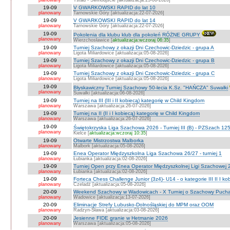
planowany
Ystad - Świnoujście [aktualizacja:23-06-2026]
19-09
V GWARKOWSKI RAPID do lat 10
planowany
Tarnowskie Góry [aktualizacja:22-07-2026]
19-09
V GWARKOWSKI RAPID do lat 14
planowany
Tarnowskie Góry [aktualizacja:22-07-2026]
19-09
Pokolenia dla klubu klub dla pokoleń RÓŻNE GRUPY
planowany
Wierzchosławice [
aktualizacja:wczoraj 06:35
]
19-09
Turniej Szachowy z okazji Dni Czechowic-Dziedzic - grupa A
planowany
Ligota Miliardowice [aktualizacja:05-08-2026]
19-09
Turniej Szachowy z okazji Dni Czechowic-Dziedzic - grupa B
planowany
Ligota Miliardowice [aktualizacja:05-08-2026]
19-09
Turniej Szachowy z okazji Dni Czechowic-Dziedzic - grupa C
planowany
Ligota Miliardowice [aktualizacja:05-08-2026]
19-09
Błyskawiczny Turniej Szachowy 50-lecia K.Sz. "HAŃCZA" Suwałki
planowany
Suwałki [aktualizacja:06-08-2026]
19-09
Turniej na III (III i II kobiecą) kategorię w Child Kingdom
planowany
Warszawa [aktualizacja:26-07-2026]
19-09
Turniej na II (II i I kobiecą) kategorię w Child Kingdom
planowany
Warszawa [aktualizacja:26-07-2026]
19-09
Świętokrzyska Liga Szachowa 2026 - Turniej III (B) - PZSzach 1
planowany
Kielce [
aktualizacja:wczoraj 10:35
]
19-09
Otwarte Mistrzostwa Malborka
planowany
Malbork [aktualizacja:05-08-2026]
19-09
Enea Operator Międzyszkolna Liga Szachowa 26/27 - turniej 1
planowany
Łubianka [aktualizacja:02-08-2026]
19-09
Turniej Open przy Enea Operator Międzyszkolnej Ligi Szachowej 26
planowany
Łubianka [aktualizacja:02-08-2026]
19-09
Forteca Chess Challenge Junior (3z4)- U14 - o kategorie III II I ko
planowany
Czeladź [aktualizacja:05-08-2026]
20-09
Weekend Szachowy w Wadowicach - X Turniej o Szachowy Puchar B
planowany
Wadowice [aktualizacja:13-07-2026]
20-09
Eliminacje Strefy Lubusko-Dolnośląskiej do MPM oraz OOM
planowany
Radzyn-Sława [aktualizacja:03-08-2026]
20-09
Jesienne FIDE granie w Hetmanie 2026
planowany
Warszawa [aktualizacja:05-08-2026]