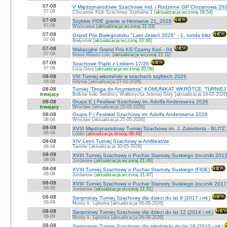
07-08
V Międzynarodowe Szachowe Ind. i Rodzinne GP Chrzanowa 202
07-08
Chrzanów Klub Szachowy Szpitalna 1 [
aktualizacja:wczoraj 18:54
]
07-08
Szybkie FIDE granie w Hetmanie 21_2026
07-08
Warszawa [
aktualizacja:wczoraj 21:33
]
07-08
Grand Prix Białegostoku "Lato-Jesień 2026" - 1. runda blitz
07-08
Białystok [
aktualizacja:wczoraj 20:46
]
07-08
Wakacyjne Grand Prix KS Czarny Koń - 04
07-08
Nowe Miasto Lub. [
aktualizacja:wczoraj 21:11
]
07-08
Szachowe Piątki z Liskiem 17/26
07-08
Lisia Góra [
aktualizacja:wczoraj 20:09
]
08-08
VIII Turniej witomiński w szachach szybkich 2026
08-08
Gdynia [aktualizacja:27-02-2026]
08-08
Turniej "Droga do Arcymistrza" KOMUNIKAT WKRÓTCE. TURNIEJ O V
trwający
Bolków koło Świdnicy Wałbrzycha Jeleniej Góry [aktualizacja:14-05-2026
08-08
Grupa E | Festiwal Szachowy im. Adolfa Anderssena 2026
trwający
Wrocław [aktualizacja:25-05-2026]
08-08
Grupa F | Festiwal Szachowy im. Adolfa Anderssena 2026
08-08
Wrocław [aktualizacja:25-05-2026]
08-08
XVIII Międzynarodowy Turniej Szachowy im. J. Zukertorta - BLITZ
08-08
Lublin [
aktualizacja:dzisiaj 06:49
]
08-08
XIV Letni Turniej Szachowy w Amfiteatrze
08-08
Tarnów [aktualizacja:30-05-2026]
08-08
XVIII Turniej Szachowy o Puchar Starosty Suskiego (roczniki 201
08-08
Jordanów [
aktualizacja:wczoraj 21:49
]
08-08
XVIII Turniej Szachowy o Puchar Starosty Suskiego (FIDE)
08-08
Jordanów [
aktualizacja:wczoraj 21:47
]
08-08
XVIII Turniej Szachowy o Puchar Starosty Suskiego (rocznik 2017 
08-08
Jordanów [
aktualizacja:wczoraj 21:51
]
08-08
Sierpniowy Turniej Szachowy dla dzieci do lat 9 (2017 i mł.)
08-08
Mosty k. Lęborka [aktualizacja:06-08-2026]
08-08
Sierpniowy Turniej Szachowy dla dzieci do lat 12 (2014 i mł.)
08-08
Mosty k. Lęborka [aktualizacja:06-08-2026]
08-08
Sierpniowy Turniej Szachowy dla młodzieży do lat 16 (2010 i mł.)