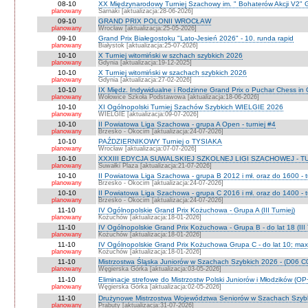
08-10
XX Międzynarodowy Turniej Szachowy im. " Bohaterów Akcji V2" 
planowany
Sarnaki [aktualizacja:28-06-2026]
09-10
GRAND PRIX POLONII WROCŁAW
planowany
Wrocław [aktualizacja:25-05-2026]
09-10
Grand Prix Białegostoku "Lato-Jesień 2026" - 10. runda rapid
planowany
Białystok [aktualizacja:25-07-2026]
10-10
X Turniej witomiński w szchach szybkich 2026
planowany
Gdynia [aktualizacja:19-12-2025]
10-10
X Turniej witomiński w szachach szybkich 2026
planowany
Gdynia [aktualizacja:27-02-2026]
10-10
IX Międz. Indywidualne i Rodzinne Grand Prix o Puchar Chess i
planowany
Wołowice Szkoła Podstawowa [aktualizacja:18-06-2026]
10-10
XI Ogólnopolski Turniej Szachów Szybkich WIELGIE 2026
planowany
WIELGIE [aktualizacja:09-07-2026]
10-10
II Powiatowa Liga Szachowa - grupa A Open - turniej #4
planowany
Brzesko - Okocim [aktualizacja:24-07-2026]
10-10
PAŹDZIERNIKOWY Turniej o TYSIAKA
planowany
Wrocław [aktualizacja:07-07-2026]
10-10
XXXIII EDYCJA SUWALSKIEJ SZKOLNEJ LIGI SZACHOWEJ - TU
planowany
Suwałki Plaza [aktualizacja:21-07-2026]
10-10
II Powiatowa Liga Szachowa - grupa B 2012 i mł. oraz do 1600 - t
planowany
Brzesko - Okocim [aktualizacja:24-07-2026]
10-10
II Powiatowa Liga Szachowa - grupa C 2016 i mł. oraz do 1400 - t
planowany
Brzesko - Okocim [aktualizacja:24-07-2026]
11-10
IV Ogólnopolskie Grand Prix Kożuchowa - Grupa A (III Turniej)
planowany
Kożuchów [aktualizacja:18-01-2026]
11-10
IV Ogólnopolskie Grand Prix Kożuchowa - Grupa B - do lat 18 (III 
planowany
Kożuchów [aktualizacja:18-01-2026]
11-10
IV Ogólnopolskie Grand Prix Kożuchowa Grupa C - do lat 10; max 
planowany
Kożuchów [aktualizacja:18-01-2026]
11-10
Mistrzostwa Śląska Juniorów w Szachach Szybkich 2026 - (D06 
planowany
Węgierska Górka [aktualizacja:03-05-2026]
11-10
Eliminacje strefowe do Mistrzostw Polski Juniorów i Młodzików (O
planowany
Węgierska Górka [aktualizacja:02-05-2026]
11-10
Drużynowe Mistrzostwa Województwa Seniorów w Szachach Szyb
planowany
Prabuty [aktualizacja:31-07-2026]