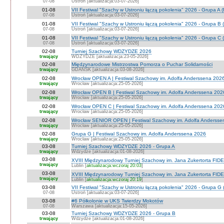
07-08
Ustroń [aktualizacja:03-07-2026]
01-08
VII Festiwal "Szachy w Ustroniu łączą pokolenia" 2026 - Grupa A
07-08
Ustroń [aktualizacja:03-07-2026]
01-08
VII Festiwal "Szachy w Ustroniu łączą pokolenia" 2026 - Grupa B 
07-08
Ustroń [aktualizacja:03-07-2026]
01-08
VII Festiwal "Szachy w Ustroniu łączą pokolenia" 2026 - Grupa C 
07-08
Ustroń [aktualizacja:03-07-2026]
02-08
Turniej Szachowy WDZYDZE 2026
trwający
WDZYDZE [aktualizacja:23-05-2026]
02-08
Międzynarodowe Mistrzostwa Pomorza o Puchar Solidarności
trwający
GDAŃSK [aktualizacja:03-08-2026]
02-08
Wrocław OPEN A | Festiwal Szachowy im. Adolfa Anderssena 202
trwający
Wrocław [aktualizacja:25-05-2026]
02-08
Wrocław OPEN B | Festiwal Szachowy im. Adolfa Anderssena 202
trwający
Wrocław [aktualizacja:25-05-2026]
02-08
Wrocław OPEN C | Festiwal Szachowy im. Adolfa Anderssena 202
trwający
Wrocław [aktualizacja:25-05-2026]
02-08
Wrocław SENIOR OPEN | Festiwal Szachowy im. Adolfa Andersse
trwający
Wrocław [aktualizacja:25-05-2026]
02-08
Grupa G | Festiwal Szachowy im. Adolfa Anderssena 2026
trwający
Wrocław [aktualizacja:25-05-2026]
03-08
Turniej Szachowy WDZYDZE 2026 - Grupa A
trwający
Wdzydze [aktualizacja:01-08-2026]
03-08
XVIII Międzynarodowy Turniej Szachowy im. Jana Zukertorta FIDE
trwający
Lublin [
aktualizacja:wczoraj 20:03
]
03-08
XVIII Międzynarodowy Turniej Szachowy im. Jana Zukertorta FID
trwający
Lublin [
aktualizacja:wczoraj 20:19
]
03-08
VII Festiwal "Szachy w Ustroniu łączą pokolenia" 2026 - Grupa G 
07-08
Ustroń [aktualizacja:03-07-2026]
03-08
#6 Półkolonie w UKS Twierdzy Mokotów
07-08
Warszawa [aktualizacja:15-05-2026]
03-08
Turniej Szachowy WDZYDZE 2026 - Grupa B
trwający
Wdzydze [aktualizacja:01-08-2026]