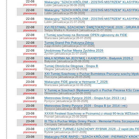
22-08
Wakacyjny "SZACH KRÓLOWI - ZOSTAŃ MISTRZEM" KLASYFIK
planowany
Lublin [aktualizacja:06-08-2026]
22-08
Wakacyjny "SZACH KRÓLOWI - ZOSTAŃ MISTRZEM" KLASYFI
planowany
Lublin [aktualizacja:05-08-2026]
22-08
Wakacyjny "SZACH KRÓLOWI - ZOSTAŃ MISTRZEM" KLASYFIKA
planowany
Lublin [aktualizacja:21-07-2026]
22-08
XVI FESTIWAL SZACHOWY ŚWIĘTOKRZYSKIE 2026 - GRUPA 
planowany
Sielpia Wielka k./Końskich [aktualizacja:21-07-2026]
22-08
I Turniej szachowy na Bemowie OPEN zgłoszony do FIDE
planowany
Warszawa [aktualizacja:26-07-2026]
22-08
Turniej Grand Prix Połczyna-Zdroju
planowany
Zajączkówko [aktualizacja:27-07-2026]
22-08
Urodzinowy Puchar Miasta Żychlina 2026
planowany
Żychlin [aktualizacja:31-07-2026]
22-08
MAŁA NORMA NA JEDYNKĘ I KANDYDATA - Białystok 2026-2
planowany
Białystok [aktualizacja:05-08-2026]
22-08
Turniej Obrońców Głogowa - Grupa B
planowany
Głogów [aktualizacja:05-08-2026]
23-08
XXI Turniej Szachowy o Puchar Burmistrza Pszczyny szachy błys
planowany
Pszczyna [aktualizacja:26-05-2026]
23-08
Wakacyjne FIDE granie w Hetmanie 7_2026
planowany
Warszawa [aktualizacja:02-06-2026]
23-08
V Turniej w Szachach Błyskawicznych o Puchar Prezesa KSz Cza
planowany
Głowienka [aktualizacja:04-08-2026]
23-08
Mistrzostwa Gminy Pyrzyce 2026 - Grupa A (ur. 2013 i st.)
planowany
Pyrzyce [aktualizacja:30-06-2026]
23-08
Mistrzostwa Gminy Pyrzyce 2026 - Grupa B (ur. 2014 i mł.)
planowany
Pyrzyce [aktualizacja:30-06-2026]
23-08
XXXIII Festiwal Szachowy w Poznaniu) z okazji 90-lecia WZSzach
planowany
Poznań [aktualizacja:25-06-2026]
23-08
III TSz o Puchar Wójta Gminy Piecki - Memoriał Piotra Szczepan
planowany
Cierzpięty [aktualizacja:30-06-2026]
23-08
I OTWARTY TURNIEJ SZACHOWY RYBNIK 2026 - 2 rapid (do FI
planowany
Rybnik [aktualizacja:28-07-2026]
23-08
Wakacyjny FIDE RAPID - "SZACH KRÓLOWI - PIERWSZY KROK" O