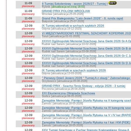
11-09
II Turniej Szkoleniowy - sezon 2026/27 - Turniej I
planowany
Rybnik [
aktualizacja:wczoraj 18:03
]
11-09
GRAND PRIX POLONII WROCŁAW
planowany
Wrocław [aktualizacja:25-05-2026]
11-09
Grand Prix Białegostoku "Lato-Jesień 2026" - 6. runda rapid
planowany
Białystok [aktualizacja:25-07-2026]
12-09
IX Turniej witomiński w szchach szybkich 2026
planowany
Gdynia [aktualizacja:19-12-2025]
12-09
VI MIĘDZYNARODOWY FESTIWAL SZACHOWY KOPERNIK 202
planowany
Toruń [aktualizacja:01-01-2026]
12-09
XXXVI Ogólnopolski Memoriał Szachowy Jana Gietki 2026 Gr A 
planowany
Rudnik nad Sanem [aktualizacja:10-02-2026]
12-09
XXXVI Ogólnopolski Memoriał Szachowy Jana Gietki 2026 Gr B 
planowany
Rudnik nad Sanem [aktualizacja:03-08-2026]
12-09
XXXVI Ogólnopolski Memoriał Szachowy Jana Gietki 2026 Gr C Ju
planowany
Rudnik nad Sanem [aktualizacja:03-08-2026]
12-09
XXXVI Ogólnopolski Memoriał Szachowy Jana Gietki 2026 Gr D Jun.
planowany
Rudnik nad Sanem [aktualizacja:03-08-2026]
12-09
IX Turniej witomiński w szachach szybkich 2026
planowany
Gdynia [aktualizacja:13-03-2026]
12-09
" Pierwszy Dzień Jesieni 2026 " Turniej A z okazji " Zabrzańskiego
planowany
Grzybowice [aktualizacja:05-08-2026]
12-09
GRAND PRIX - Szacho-Tenis Stołowy - edycja 2026 - 3 turniej
planowany
Poczesna [aktualizacja:26-04-2026]
12-09
XXI Ekumeniczna Olimpiada Szachowa
planowany
Gorlice [aktualizacja:08-05-2026]
12-09
Zamojskie Memoriały: Pamięci Józefa Rybaka na II kategorię sza
planowany
Zamość [aktualizacja:18-05-2026]
12-09
Zamojskie Memoriały: Pamięci Józefa Rybaka na III kategorię sz
planowany
Zamość [aktualizacja:18-05-2026]
12-09
Zamojskie Memoriały: Pamięci Józefa Rybaka na V i IV kat (RAPI
planowany
Zamość [aktualizacja:18-05-2026]
12-09
Zamojskie Memoriały: Pamięci Józefa Rybaka na I kat i KM (FIDE)
planowany
Zamość [aktualizacja:18-05-2026]
12-09
XXV Turniej Szachowy o Puchar Starosty Krakowskiego Grupa A