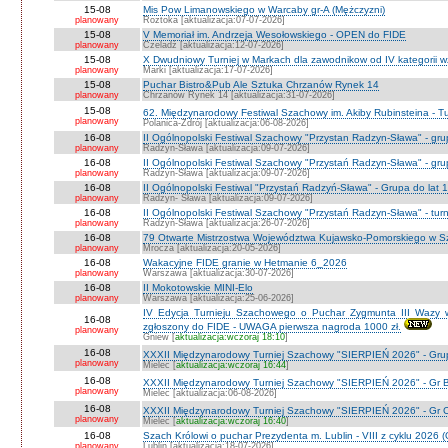
15-08
Mis Pow Limanowskiego w Warcaby gr-A (Mężczyzni)
planowany
Roztoka [aktualizacja:07-07-2026]
15-08
V Memoriał im. Andrzeja Wesołowskiego - OPEN do FIDE
planowany
Czeladź [aktualizacja:12-07-2026]
15-08
X Dwudniowy Turniej w Markach dla zawodnikow od IV kategorii 
planowany
Marki [aktualizacja:17-07-2026]
15-08
Puchar Bistro&Pub Ale Sztuka Chrzanów Rynek 14
planowany
Chrzanów Rynek 14 [aktualizacja:31-07-2026]
15-08
62. Międzynarodowy Festiwal Szachowy im. Akiby Rubinsteina - Tu
planowany
Polanica-Zdrój [aktualizacja:06-08-2026]
16-08
II Ogólnopolski Festiwal Szachowy "Przystan Radzyn-Sława" - gr
planowany
Radzyn-Sława [aktualizacja:09-07-2026]
16-08
II Ogólnopolski Festiwal Szachowy "Przystań Radzyn-Sława" - gru
planowany
Radzyn-Sława [aktualizacja:09-07-2026]
16-08
II Ogólnopolski Festiwal "Przystań Radzyń-Sława" - Grupa do lat 
planowany
Radzyn- Sława [aktualizacja:09-07-2026]
16-08
II Ogólnopolski Festiwal Szachowy "Przystań Radzyn-Sława" - turni
planowany
Radzyń-Sława [aktualizacja:26-07-2026]
16-08
79 Otwarte Mistrzostwa Województwa Kujawsko-Pomorskiego w Sz
planowany
Mrocza [aktualizacja:20-05-2026]
16-08
Wakacyjne FIDE granie w Hetmanie 6_2026
planowany
Warszawa [aktualizacja:30-07-2026]
16-08
II Mokotowskie MINI-Elo
planowany
Warszawa [aktualizacja:25-06-2026]
IV Edycja Turnieju Szachowego o Puchar Zygmunta III Wazy w
16-08
zgłoszony do FIDE - UWAGA pierwsza nagroda 1000 zł.
planowany
Gniew [
aktualizacja:wczoraj 18:10
]
16-08
XXXII Międzynarodowy Turniej Szachowy "SIERPIEŃ 2026" - Grup
planowany
Mielec [
aktualizacja:wczoraj 16:44
]
16-08
XXXII Międzynarodowy Turniej Szachowy "SIERPIEŃ 2026" - Gr B
planowany
Mielec [aktualizacja:06-08-2026]
16-08
XXXII Międzynarodowy Turniej Szachowy "SIERPIEŃ 2026" - Gr C J
planowany
Mielec [
aktualizacja:wczoraj 16:40
]
16-08
Szach Królowi o puchar Prezydenta m. Lublin - VIII z cyklu 2026
planowany
Lublin [aktualizacja:18-07-2026]