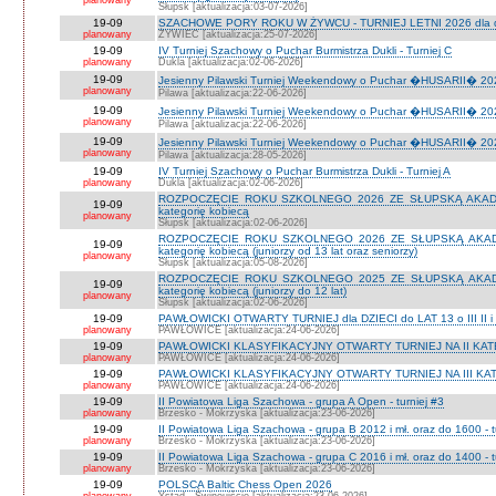
planowany
Słupsk [aktualizacja:03-07-2026]
19-09
SZACHOWE PORY ROKU W ŻYWCU - TURNIEJ LETNI 2026 dla dzie
planowany
ŻYWIEC [aktualizacja:25-07-2026]
19-09
IV Turniej Szachowy o Puchar Burmistrza Dukli - Turniej C
planowany
Dukla [aktualizacja:02-06-2026]
19-09
Jesienny Pilawski Turniej Weekendowy o Puchar �HUSARII� 2026
planowany
Pilawa [aktualizacja:22-06-2026]
19-09
Jesienny Pilawski Turniej Weekendowy o Puchar �HUSARII� 2026
planowany
Pilawa [aktualizacja:22-06-2026]
19-09
Jesienny Pilawski Turniej Weekendowy o Puchar �HUSARII� 2026
planowany
Pilawa [aktualizacja:28-05-2026]
19-09
IV Turniej Szachowy o Puchar Burmistrza Dukli - Turniej A
planowany
Dukla [aktualizacja:02-06-2026]
ROZPOCZĘCIE ROKU SZKOLNEGO 2026 ZE SŁUPSKĄ AKADEMI
19-09
kategorię kobiecą
planowany
Słupsk [aktualizacja:02-06-2026]
ROZPOCZĘCIE ROKU SZKOLNEGO 2026 ZE SŁUPSKĄ AKADEMI
19-09
kategorię kobiecą (juniorzy od 13 lat oraz seniorzy)
planowany
Słupsk [aktualizacja:05-08-2026]
ROZPOCZĘCIE ROKU SZKOLNEGO 2025 ZE SŁUPSKĄ AKADEMI
19-09
kategorię kobiecą (juniorzy do 12 lat)
planowany
Słupsk [aktualizacja:02-06-2026]
19-09
PAWŁOWICKI OTWARTY TURNIEJ dla DZIECI do LAT 13 o III II i I
planowany
PAWŁOWICE [aktualizacja:24-06-2026]
19-09
PAWŁOWICKI KLASYFIKACYJNY OTWARTY TURNIEJ NA II KATEG
planowany
PAWŁOWICE [aktualizacja:24-06-2026]
19-09
PAWŁOWICKI KLASYFIKACYJNY OTWARTY TURNIEJ NA III KATEG
planowany
PAWŁOWICE [aktualizacja:24-06-2026]
19-09
II Powiatowa Liga Szachowa - grupa A Open - turniej #3
planowany
Brzesko - Mokrzyska [aktualizacja:23-06-2026]
19-09
II Powiatowa Liga Szachowa - grupa B 2012 i mł. oraz do 1600 - t
planowany
Brzesko - Mokrzyska [aktualizacja:23-06-2026]
19-09
II Powiatowa Liga Szachowa - grupa C 2016 i mł. oraz do 1400 - t
planowany
Brzesko - Mokrzyska [aktualizacja:23-06-2026]
19-09
POLSCA Baltic Chess Open 2026