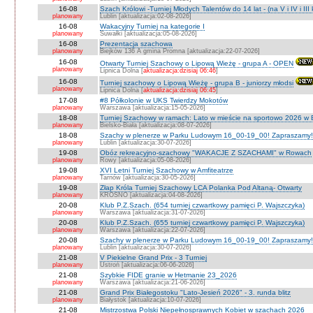
16-08
Szach Królowi -Turniej Młodych Talentów do 14 lat - (na V i IV i III
planowany
Lublin [aktualizacja:02-08-2026]
16-08
Wakacyjny Turniej na kategorie I
planowany
Suwałki [aktualizacja:05-08-2026]
16-08
Prezentacja szachowa
planowany
Biejków 136 A gmina Promna [aktualizacja:22-07-2026]
16-08
Otwarty Turniej Szachowy o Lipową Wieżę - grupa A - OPEN
planowany
Lipnica Dolna [
aktualizacja:dzisiaj 06:46
]
16-08
Turniej szachowy o Lipową Wieżę - grupa B - juniorzy młodsi
planowany
Lipnica Dolna [
aktualizacja:dzisiaj 06:45
]
17-08
#8 Półkolonie w UKS Twierdzy Mokotów
planowany
Warszawa [aktualizacja:15-05-2026]
18-08
Turniej Szachowy w ramach: Lato w mieście na sportowo 2026 w Bie
planowany
Bielsko-Biała [aktualizacja:08-07-2026]
18-08
Szachy w plenerze w Parku Ludowym 16_00-19_00! Zapraszamy!
planowany
Lublin [aktualizacja:30-07-2026]
19-08
Obóz rekreacyjno-szachowy "WAKACJE Z SZACHAMI" w Rowach
planowany
Rowy [aktualizacja:05-08-2026]
19-08
XVI Letni Turniej Szachowy w Amfiteatrze
planowany
Tarnów [aktualizacja:30-05-2026]
19-08
Złap Króla Turniej Szachowy LCA Polanka Pod Altaną- Otwarty
planowany
KROSNO [aktualizacja:04-08-2026]
20-08
Klub P.Z.Szach. (654 turniej czwartkowy pamięci P. Wajszczyka)
planowany
Warszawa [aktualizacja:31-07-2026]
20-08
Klub P.Z.Szach. (655 turniej czwartkowy pamięci P. Wajszczyka)
planowany
Warszawa [aktualizacja:22-07-2026]
20-08
Szachy w plenerze w Parku Ludowym 16_00-19_00! Zapraszamy!
planowany
Lublin [aktualizacja:30-07-2026]
21-08
V Piekielne Grand Prix - 3 Turniej
planowany
Ustroń [aktualizacja:06-06-2026]
21-08
Szybkie FIDE granie w Hetmanie 23_2026
planowany
Warszawa [aktualizacja:21-06-2026]
21-08
Grand Prix Białegostoku "Lato-Jesień 2026" - 3. runda blitz
planowany
Białystok [aktualizacja:10-07-2026]
21-08
Mistrzostwa Polski Niepełnosprawnych Kobiet w szachach 2026