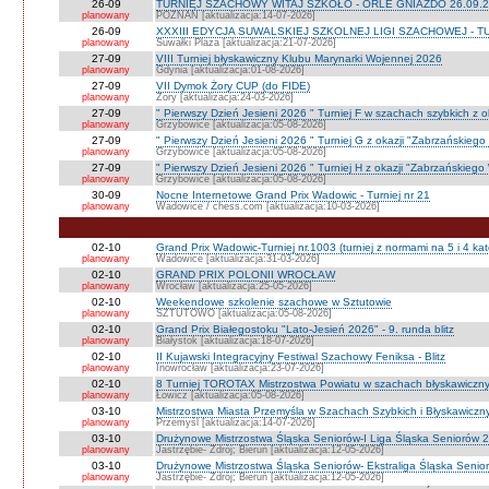
26-09
TURNIEJ SZACHOWY WITAJ SZKOŁO - ORLE GNIAZDO 26.09.2
planowany
POZNAŃ [aktualizacja:14-07-2026]
26-09
XXXIII EDYCJA SUWALSKIEJ SZKOLNEJ LIGI SZACHOWEJ - TU
planowany
Suwałki Plaza [aktualizacja:21-07-2026]
27-09
VIII Turniej błyskawiczny Klubu Marynarki Wojennej 2026
planowany
Gdynia [aktualizacja:01-08-2026]
27-09
VII Dymok Żory CUP (do FIDE)
planowany
Żory [aktualizacja:24-03-2026]
27-09
" Pierwszy Dzień Jesieni 2026 " Turniej F w szachach szybkich z 
planowany
Grzybowice [aktualizacja:05-08-2026]
27-09
" Pierwszy Dzień Jesieni 2026 " Turniej G z okazji "Zabrzańskiego
planowany
Grzybowice [aktualizacja:05-08-2026]
27-09
" Pierwszy Dzień Jesieni 2026 " Turniej H z okazji "Zabrzańskiego
planowany
Grzybowice [aktualizacja:05-08-2026]
30-09
Nocne Internetowe Grand Prix Wadowic - Turniej nr 21
planowany
Wadowice / chess.com [aktualizacja:10-03-2026]
02-10
Grand Prix Wadowic-Turniej nr.1003 (turniej z normami na 5 i 4 kat
planowany
Wadowice [aktualizacja:31-03-2026]
02-10
GRAND PRIX POLONII WROCŁAW
planowany
Wrocław [aktualizacja:25-05-2026]
02-10
Weekendowe szkolenie szachowe w Sztutowie
planowany
SZTUTOWO [aktualizacja:05-08-2026]
02-10
Grand Prix Białegostoku "Lato-Jesień 2026" - 9. runda blitz
planowany
Białystok [aktualizacja:18-07-2026]
02-10
II Kujawski Integracyjny Festiwal Szachowy Feniksa - Blitz
planowany
Inowrocław [aktualizacja:23-07-2026]
02-10
8 Turniej TOROTAX Mistrzostwa Powiatu w szachach błyskawiczn
planowany
Łowicz [aktualizacja:05-08-2026]
03-10
Mistrzostwa Miasta Przemyśla w Szachach Szybkich i Błyskawiczn
planowany
Przemyśl [aktualizacja:14-07-2026]
03-10
Drużynowe Mistrzostwa Śląska Seniorów-I Liga Śląska Seniorów 
planowany
Jastrzębie- Zdrój; Bieruń [aktualizacja:12-05-2026]
03-10
Drużynowe Mistrzostwa Śląska Seniorów- Ekstraliga Śląska Seni
planowany
Jastrzębie- Zdrój; Bieruń [aktualizacja:12-05-2026]