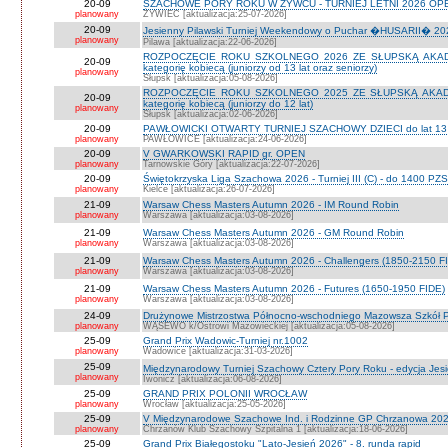
20-09
SZACHOWE PORY ROKU W ŻYWCU - TURNIEJ LETNI 2026 OPEN
planowany
ŻYWIEC [aktualizacja:25-07-2026]
20-09
Jesienny Pilawski Turniej Weekendowy o Puchar �HUSARII� 2026
planowany
Pilawa [aktualizacja:22-06-2026]
ROZPOCZĘCIE ROKU SZKOLNEGO 2026 ZE SŁUPSKĄ AKADEMI
20-09
kategorię kobiecą (juniorzy od 13 lat oraz seniorzy)
planowany
Słupsk [aktualizacja:05-08-2026]
ROZPOCZĘCIE ROKU SZKOLNEGO 2025 ZE SŁUPSKĄ AKADEMI
20-09
kategorię kobiecą (juniorzy do 12 lat)
planowany
Słupsk [aktualizacja:02-06-2026]
20-09
PAWŁOWICKI OTWARTY TURNIEJ SZACHOWY DZIECI do lat 13 o ka
planowany
PAWŁOWICE [aktualizacja:24-06-2026]
20-09
V GWARKOWSKI RAPID gr. OPEN
planowany
Tarnowskie Góry [aktualizacja:22-07-2026]
20-09
Świętokrzyska Liga Szachowa 2026 - Turniej III (C) - do 1400 PZ
planowany
Kielce [aktualizacja:26-07-2026]
21-09
Warsaw Chess Masters Autumn 2026 - IM Round Robin
planowany
Warszawa [aktualizacja:03-08-2026]
21-09
Warsaw Chess Masters Autumn 2026 - GM Round Robin
planowany
Warszawa [aktualizacja:03-08-2026]
21-09
Warsaw Chess Masters Autumn 2026 - Challengers (1850-2150 F
planowany
Warszawa [aktualizacja:03-08-2026]
21-09
Warsaw Chess Masters Autumn 2026 - Futures (1650-1950 FIDE)
planowany
Warszawa [aktualizacja:03-08-2026]
24-09
Drużynowe Mistrzostwa Północno-wschodniego Mazowsza Szkół
planowany
WĄSEWO k/Ostrowi Mazowieckiej [aktualizacja:05-08-2026]
25-09
Grand Prix Wadowic-Turniej nr.1002
planowany
Wadowice [aktualizacja:31-03-2026]
25-09
Międzynarodowy Turniej Szachowy Cztery Pory Roku - edycja Jes
planowany
Iwonicz [aktualizacja:06-08-2026]
25-09
GRAND PRIX POLONII WROCŁAW
planowany
Wrocław [aktualizacja:25-05-2026]
25-09
V Międzynarodowe Szachowe Ind. i Rodzinne GP Chrzanowa 2026
planowany
Chrzanów Klub Szachowy Szpitalna 1 [aktualizacja:18-06-2026]
25-09
Grand Prix Białegostoku "Lato-Jesień 2026" - 8. runda rapid