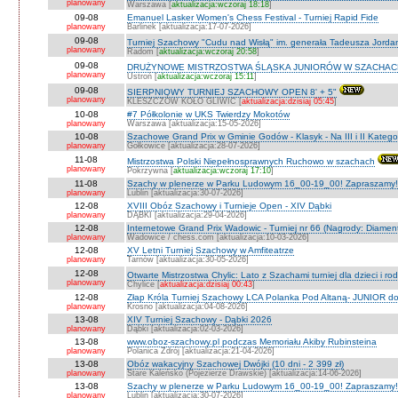
planowany
Warszawa [
aktualizacja:wczoraj 18:18
]
09-08
Emanuel Lasker Women's Chess Festival - Turniej Rapid Fide
planowany
Barlinek [aktualizacja:17-07-2026]
09-08
Turniej Szachowy "Cudu nad Wisłą" im. generała Tadeusza Jord
planowany
Radom [
aktualizacja:wczoraj 20:58
]
09-08
DRUŻYNOWE MISTRZOSTWA ŚLĄSKA JUNIORÓW W SZACHACH S
planowany
Ustroń [
aktualizacja:wczoraj 15:11
]
09-08
SIERPNIOWY TURNIEJ SZACHOWY OPEN 8' + 5"
planowany
KLESZCZÓW KOŁO GLIWIC [
aktualizacja:dzisiaj 05:45
]
10-08
#7 Półkolonie w UKS Twierdzy Mokotów
planowany
Warszawa [aktualizacja:15-05-2026]
10-08
Szachowe Grand Prix w Gminie Godów - Klasyk - Na III i II Katego
planowany
Gołkowice [aktualizacja:28-07-2026]
11-08
Mistrzostwa Polski Niepełnosprawnych Ruchowo w szachach
planowany
Pokrzywna [
aktualizacja:wczoraj 17:10
]
11-08
Szachy w plenerze w Parku Ludowym 16_00-19_00! Zapraszamy!
planowany
Lublin [aktualizacja:30-07-2026]
12-08
XVIII Obóz Szachowy i Turnieje Open - XIV Dąbki
planowany
DĄBKI [aktualizacja:29-04-2026]
12-08
Internetowe Grand Prix Wadowic - Turniej nr 66 (Nagrody: Diamen
planowany
Wadowice / chess.com [aktualizacja:10-03-2026]
12-08
XV Letni Turniej Szachowy w Amfiteatrze
planowany
Tarnów [aktualizacja:30-05-2026]
12-08
Otwarte Mistrzostwa Chylic: Lato z Szachami turniej dla dzieci i ro
planowany
Chylice [
aktualizacja:dzisiaj 00:43
]
12-08
Złap Króla Turniej Szachowy LCA Polanka Pod Altaną- JUNIOR do 
planowany
Krosno [aktualizacja:04-08-2026]
13-08
XIV Turniej Szachowy - Dąbki 2026
planowany
Dąbki [aktualizacja:02-03-2026]
13-08
www.oboz-szachowy.pl podczas Memoriału Akiby Rubinsteina
planowany
Polanica Zdrój [aktualizacja:21-04-2026]
13-08
Obóz wakacyjny Szachowej Dwójki (10 dni - 2 399 zł)
planowany
Stare Kaleńsko (Pojezierze Drawskie) [aktualizacja:14-06-2026]
13-08
Szachy w plenerze w Parku Ludowym 16_00-19_00! Zapraszamy!
planowany
Lublin [aktualizacja:30-07-2026]