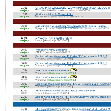
01-01
GRAND PRIX WOJEWÓDZTWA WARMIŃSKO-MAZURSKIEGO W 
trwający
Woj. Warmińsko-Mazurskie [aktualizacja:30-06-2026]
07-01
IX Memoriał Józefa Matwija 2026
trwający
Gorzów Wielkopolski [aktualizacja:05-08-2026]
26-04
Liga Juniorów w Szachach Klasycznych 2026- Strefa Południe -
trwający
Pyrzyce - Krzęcin - Strzelce Kraj - Choszczno [aktualizacja:30-06-2026]
11-06
1 KUŹNIA - Król u wyrchu (Lato)
trwający
Ustroń [aktualizacja:31-07-2026]
06-07
Wakacyjne Kursy Szachowe
trwający
ONLINE [aktualizacja:03-07-2026]
06-07
Poniedziałkowa Wakacyjna Kołówka FIDE w Hetmanie 2026_A
trwający
Warszawa [aktualizacja:04-08-2026]
06-07
Poniedziałkowa Wakacyjna Kołówka FIDE w Hetmanie 2026_B
trwający
Warszawa [aktualizacja:04-08-2026]
07-07
319th YMCA Summer 2026-B
06-08
Warszawa [
aktualizacja:wczoraj 22:00
]
08-07
318th YMCA Summer 2026-A
07-08
Warszawa [
aktualizacja:wczoraj 22:00
]
26-07
Niedzielna Wakacyjna Kołówka FIDE w Hetmanie 2026 - ODWOŁ
trwający
Warszawa [aktualizacja:25-07-2026]
31-07
VII Festiwal Szachy w Ustroniu łączą pokolenia 2026
08-08
Ustroń [aktualizacja:10-05-2026]
31-07
Zgrupowanie Szachowe- VII Festiwal Szachy w Ustroniu łączą po
trwający
Ustroń [aktualizacja:02-07-2026]
01-08
VII Festiwal "Szachy w Ustroniu łączą pokolenia" 2026 - Grupa M