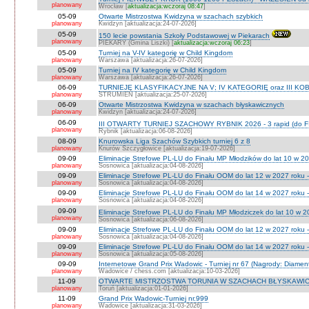
planowany
Wrocław [
aktualizacja:wczoraj 08:47
]
05-09
Otwarte Mistrzostwa Kwidzyna w szachach szybkich
planowany
Kwidzyn [aktualizacja:24-07-2026]
05-09
150 lecie powstania Szkoły Podstawowej w Piekarach
planowany
PIEKARY (Gmina Liszki) [
aktualizacja:wczoraj 06:23
]
05-09
Turniej na V-IV kategorię w Child Kingdom
planowany
Warszawa [aktualizacja:26-07-2026]
05-09
Turniej na IV kategorię w Child Kingdom
planowany
Warszawa [aktualizacja:26-07-2026]
06-09
TURNIEJE KLASYFIKACYJNE NA V; IV KATEGORIĘ oraz III KOB
planowany
STRUMIEŃ [aktualizacja:25-07-2026]
06-09
Otwarte Mistrzostwa Kwidzyna w szachach błyskawicznych
planowany
Kwidzyn [aktualizacja:24-07-2026]
06-09
III OTWARTY TURNIEJ SZACHOWY RYBNIK 2026 - 3 rapid (do F
planowany
Rybnik [aktualizacja:06-08-2026]
08-09
Knurowska Liga Szachów Szybkich turniej 6 z 8
planowany
Knurów Szczygłowice [aktualizacja:19-07-2026]
09-09
Eliminacje Strefowe PL-LU do Finału MP Młodzików do lat 10 w 20
planowany
Sosnowica [aktualizacja:04-08-2026]
09-09
Eliminacje Strefowe PL-LU do Finału OOM do lat 12 w 2027 roku -
planowany
Sosnowica [aktualizacja:04-08-2026]
09-09
Eliminacje Strefowe PL-LU do Finału OOM do lat 14 w 2027 roku 
planowany
Sosnowica [aktualizacja:04-08-2026]
09-09
Eliminacje Strefowe PL-LU do Finału MP Młodziczek do lat 10 w 2
planowany
Sosnowica [aktualizacja:06-08-2026]
09-09
Eliminacje Strefowe PL-LU do Finału OOM do lat 12 w 2027 roku 
planowany
Sosnowica [aktualizacja:04-08-2026]
09-09
Eliminacje Strefowe PL-LU do Finału OOM do lat 14 w 2027 roku 
planowany
Sosnowica [aktualizacja:05-08-2026]
09-09
Internetowe Grand Prix Wadowic - Turniej nr 67 (Nagrody: Diamen
planowany
Wadowice / chess.com [aktualizacja:10-03-2026]
11-09
OTWARTE MISTRZOSTWA TORUNIA W SZACHACH BŁYSKAWIC
planowany
Toruń [aktualizacja:01-01-2026]
11-09
Grand Prix Wadowic-Turniej nr.999
planowany
Wadowice [aktualizacja:31-03-2026]