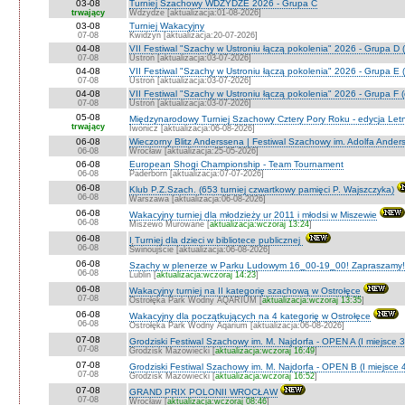
03-08
Turniej Szachowy WDZYDZE 2026 - Grupa C
trwający
Wdzydze [aktualizacja:01-08-2026]
03-08
Turniej Wakacyjny
07-08
Kwidzyn [aktualizacja:20-07-2026]
04-08
VII Festiwal "Szachy w Ustroniu łączą pokolenia" 2026 - Grupa D (
07-08
Ustroń [aktualizacja:03-07-2026]
04-08
VII Festiwal "Szachy w Ustroniu łączą pokolenia" 2026 - Grupa E (
07-08
Ustroń [aktualizacja:03-07-2026]
04-08
VII Festiwal "Szachy w Ustroniu łączą pokolenia" 2026 - Grupa F (
07-08
Ustroń [aktualizacja:03-07-2026]
05-08
Międzynarodowy Turniej Szachowy Cztery Pory Roku - edycja Let
trwający
Iwonicz [aktualizacja:06-08-2026]
06-08
Wieczorny Blitz Anderssena | Festiwal Szachowy im. Adolfa Ande
06-08
Wrocław [aktualizacja:25-05-2026]
06-08
European Shogi Championship - Team Tournament
06-08
Paderborn [aktualizacja:07-07-2026]
06-08
Klub P.Z.Szach. (653 turniej czwartkowy pamięci P. Wajszczyka)
06-08
Warszawa [aktualizacja:06-08-2026]
06-08
Wakacyjny turniej dla młodzieży ur 2011 i młodsi w Miszewie
06-08
Miszewo Murowane [
aktualizacja:wczoraj 13:24
]
06-08
I Turniej dla dzieci w bibliotece publicznej
06-08
Świnoujście [aktualizacja:06-08-2026]
06-08
Szachy w plenerze w Parku Ludowym 16_00-19_00! Zapraszamy!
06-08
Lublin [
aktualizacja:wczoraj 14:23
]
06-08
Wakacyjny turniej na II kategorię szachową w Ostrołęce
07-08
Ostrołęka Park Wodny AQARIUM [
aktualizacja:wczoraj 13:35
]
06-08
Wakacyjny dla początkujących na 4 kategorię w Ostrołęce
06-08
Ostrołęka Park Wodny Aqarium [aktualizacja:06-08-2026]
07-08
Grodziski Festiwal Szachowy im. M. Najdorfa - OPEN A (I miejsce 
07-08
Grodzisk Mazowiecki [
aktualizacja:wczoraj 16:49
]
07-08
Grodziski Festiwal Szachowy im. M. Najdorfa - OPEN B (I miejsce 
07-08
Grodzisk Mazowiecki [
aktualizacja:wczoraj 16:52
]
07-08
GRAND PRIX POLONII WROCŁAW
07-08
Wrocław [
aktualizacja:wczoraj 08:46
]