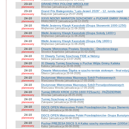
23-10
GRAND PRIX POLONII WROCŁAW
planowany
Wrocław [aktualizacja:25-05-2026]
23-10
Grand Prix Białegostoku "Lato-Jesień 2026" - 12. runda rapid
planowany
Białystok [aktualizacja:25-07-2026]
24-10
XXVII NOCNY MARATON SZACHOWY o PUCHAR GMINY PAWŁOW
planowany
PAWŁOWICE [aktualizacja:09-12-2025]
24-10
Wielki Jesienny Klasyk Kaszubski (Grupa Skowronki 1000-1250)
planowany
Wejherowo [aktualizacja:11-06-2026]
24-10
Wielki Jesienny Klasyk Kaszubski (Grupa Sokoły 1400+)
planowany
Wejherowo [aktualizacja:11-06-2026]
24-10
Wielki Jesienny Klasyk Kaszubski (Grupa Orły 1800+)
planowany
Wejherowo [aktualizacja:11-06-2026]
24-10
Otwarte Mistrzostwa Powiatu Strzelecko - Drezdeneckiego
planowany
Strzelce Krajeńskie [aktualizacja:01-02-2026]
24-10
IV Otwarty Turniej Szachowy FIDE w Nidzicy
planowany
Nidzica [aktualizacja:13-07-2026]
24-10
XI Otwarty Turniej Szachowy o Puchar Wójta Gminy Kaliska
planowany
Kaliska [aktualizacja:26-06-2026]
24-10
Otwarte Mistrzostwa Śląska w szacho-tenisie stołowym - finał edyc
planowany
Gliwice [aktualizacja:26-04-2026]
24-10
Drużynowe Mistrzostwa Mazowsza Szkół Podstawowych
planowany
Warszawa-Wesoła [aktualizacja:17-05-2026]
24-10
Drużynowe Mistrzostwa Mazowsza Szkół Ponadpodstawowych
planowany
Warszawa Wesoła [aktualizacja:17-05-2026]
24-10
Turniej DRUGI KROK (1250-1600 PZSzach) - PAŹDZIERNIK
planowany
Wrocław [aktualizacja:28-05-2026]
24-10
Turniej Szachowy w Zakopanem
planowany
Zakopane [aktualizacja:20-06-2026]
24-10
DGCS OPEN Mistrzostwa Polski Przedsiębiorców- Grupa Diament
planowany
Kalisz [aktualizacja:06-08-2026]
24-10
DGCS OPEN Mistrzostwa Polski Przedsiębiorców- Grupa Burszty
planowany
Kalisz [aktualizacja:06-08-2026]
24-10
Puchar PREZESA DGCS S.A Kalisz szachy standardowe (1000zł 
planowany
Kalisz [aktualizacja:06-08-2026]