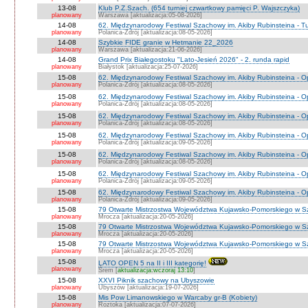
13-08
Klub P.Z.Szach. (654 turniej czwartkowy pamięci P. Wajszczyka)
planowany
Warszawa [aktualizacja:05-08-2026]
14-08
62. Międzynarodowy Festiwal Szachowy im. Akiby Rubinsteina - Tu
planowany
Polanica-Zdrój [aktualizacja:08-05-2026]
14-08
Szybkie FIDE granie w Hetmanie 22_2026
planowany
Warszawa [aktualizacja:21-06-2026]
14-08
Grand Prix Białegostoku "Lato-Jesień 2026" - 2. runda rapid
planowany
Białystok [aktualizacja:25-07-2026]
15-08
62. Międzynarodowy Festiwal Szachowy im. Akiby Rubinsteina - O
planowany
Polanica-Zdrój [aktualizacja:08-05-2026]
15-08
62. Międzynarodowy Festiwal Szachowy im. Akiby Rubinsteina - 
planowany
Polanica-Zdrój [aktualizacja:08-05-2026]
15-08
62. Międzynarodowy Festiwal Szachowy im. Akiby Rubinsteina - O
planowany
Polanica-Zdrój [aktualizacja:08-05-2026]
15-08
62. Międzynarodowy Festiwal Szachowy im. Akiby Rubinsteina - O
planowany
Polanica-Zdrój [aktualizacja:09-05-2026]
15-08
62. Międzynarodowy Festiwal Szachowy im. Akiby Rubinsteina - O
planowany
Polanica-Zdrój [aktualizacja:08-05-2026]
15-08
62. Międzynarodowy Festiwal Szachowy im. Akiby Rubinsteina - 
planowany
Polanica-Zdrój [aktualizacja:09-05-2026]
15-08
62. Międzynarodowy Festiwal Szachowy im. Akiby Rubinsteina - 
planowany
Polanica-Zdrój [aktualizacja:09-05-2026]
15-08
79 Otwarte Mistrzostwa Województwa Kujawsko-Pomorskiego w S
planowany
Mrocza [aktualizacja:20-05-2026]
15-08
79 Otwarte Mistrzostwa Województwa Kujawsko-Pomorskiego w 
planowany
Mrocza [aktualizacja:20-05-2026]
15-08
79 Otwarte Mistrzostwa Województwa Kujawsko-Pomorskiego w Sz
planowany
Mrocza [aktualizacja:20-05-2026]
15-08
LATO OPEN 5 na II i III kategorię!
planowany
Śrem [
aktualizacja:wczoraj 13:10
]
15-08
XXVI Piknik szachowy na Ubyszowie
planowany
Ubyszów [aktualizacja:19-07-2026]
15-08
Mis Pow Limanowskiego w Warcaby gr-B (Kobiety)
planowany
Roztoka [aktualizacja:07-07-2026]