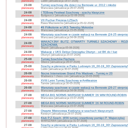
planowany
Lublin [aktualizacja:18-07-2026]
23-08
Turniej szachowy dla dzieci na Bemowie ur. 2012 i młodsi
planowany
Warszawa [aktualizacja:26-07-2026]
24-08
I TEBowy Festiwal Szachowy - szachy klasyczne
planowany
Bydgoszcz [aktualizacja:02-08-2026]
24-08
VII Puchar Prezesa ŁZSach
planowany
Rawa Mazowiecka [aktualizacja:05-02-2026]
24-08
#9 Półkolonie w UKS Twierdzy Mokotów
planowany
Warszawa [aktualizacja:15-05-2026]
24-08
Warsztaty szachowe w czasie wakacji na Bemowie (24-25 sierpnia
planowany
Warszawa [aktualizacja:04-06-2026]
WAKACYJNY BLITZ. OTWARTY TURNIEJ SZACHOWY - RO
24-08
SZACHOWĄ
planowany
Słupsk [aktualizacja:05-08-2026]
24-08
Wakacje z UKS Debiut Dziesiątka Olsztyn - od BK do I kat
planowany
Olsztyn [aktualizacja:25-07-2026]
25-08
Turniej Szachów Fischera
planowany
Gliwice [aktualizacja:28-07-2026]
25-08
Szachy w plenerze w Parku Ludowym 16_00-19_00! Zapraszamy!
planowany
Lublin [aktualizacja:30-07-2026]
26-08
Nocne Internetowe Grand Prix Wadowic - Turniej nr 20
planowany
Wadowice / chess.com [aktualizacja:10-03-2026]
26-08
XVIII Letni Turniej Szachowy w Amfiteatrze
planowany
Tarnów [aktualizacja:30-05-2026]
26-08
Warsztaty szachowe w czasie wakacji na Bemowie (26-27 sierpnia
planowany
Warszawa [aktualizacja:04-06-2026]
27-08
MEGA BIG NORMS WARSAW SUMMER '26 WIM ROUND-ROBIN
planowany
Warszawa [aktualizacja:15-07-2026]
27-08
MEGA BIG NORMS WARSAW SUMMER '26 IM ROUND-ROBIN
planowany
Warszawa [aktualizacja:15-07-2026]
27-08
Otwarte Mistrzostwa Kwidzyna w szachach klasycznych
planowany
Kwidzyn [aktualizacja:24-07-2026]
27-08
Klub P.Z.Szach. (656 turniej czwartkowy pamięci P. Wajszczyka)
planowany
WARSZAWA [aktualizacja:31-07-2026]
27-08
Szachy w plenerze w Parku Ludowym 16_00-19_00! Zapraszamy!