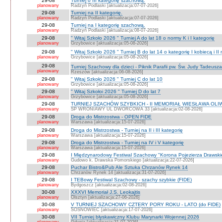
29-08
Turniej o III kategorię szachową.
planowany
Radzyń Podlaski [aktualizacja:07-07-2026]
29-08
Turniej na II kategorię.
planowany
Radzyń Podlaski [aktualizacja:07-07-2026]
29-08
Turniej na I kategorię szachową.
planowany
Radzyń Podlaski [aktualizacja:08-07-2026]
29-08
" Witaj Szkoło 2026 " Turniej A do lat 18 o normy K i I kategorię
planowany
Grzybowice [aktualizacja:05-08-2026]
29-08
" Witaj Szkoło 2026 " Turniej B do lat 14 o kategorię I kobiecą i I
planowany
Grzybowice [aktualizacja:05-08-2026]
29-08
Turniej Szachowy dla dzieci - Piknik Parafii pw. Św. Judy Tadeus
planowany
Rzeszów [aktualizacja:06-08-2026]
29-08
" Witaj Szkoło 2026 " Turniej C do lat 10
planowany
Grzybowice [aktualizacja:05-08-2026]
29-08
" Witaj Szkołoi 2026 " Turniej D do lat 7
planowany
Grzybowice [aktualizacja:05-08-2026]
29-08
TURNIEJ SZACHÓW SZYBKICH - II MEMORIAŁ WIESŁAWA OLI
planowany
SP WRONIAWY UL DWORCOWA 33 [aktualizacja:02-08-2026]
29-08
Droga do Mistrzostwa - OPEN FIDE
planowany
Warszawa [aktualizacja:15-07-2026]
29-08
Droga do Mistrzostwa - Turniej na II i III kategorię
planowany
Warszawa [aktualizacja:15-07-2026]
29-08
Droga do Mistrzostwa - Turniej na IV i V kategorię
planowany
Warszawa [aktualizacja:15-07-2026]
29-08
I Międzynarodowy Festiwal Szachowy "Korona Pojezierza Drawski
planowany
Gudowo k. Drawska Pomorskiego [aktualizacja:22-07-2026]
29-08
Puchar Bistro&Pub Ale Sztuka Chrzanów Rynek 14
planowany
Chrzanów Rynek 14 [aktualizacja:31-07-2026]
29-08
I TEBowy Festiwal Szachowy - szachy szybkie (FIDE)
planowany
Bydgoszcz [aktualizacja:02-08-2026]
30-08
XXXVI Memoriał J.S. Leokajtis
planowany
Olsztyn [aktualizacja:27-06-2026]
30-08
V TURNIEJ SZACHOWY CZTERY PORY ROKU - LATO (do FIDE)
planowany
SOSNOWIEC [aktualizacja:17-07-2026]
30-08
VII Turniej błyskawiczny Klubu Marynarki Wojennej 2026