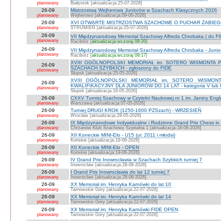
planowany
Białystok [aktualizacja:25-07-2026]
26-09
Mistrzostwa Wejherowa Juniorów w Szachach Klasycznych 2026
planowany
Wejherowo [aktualizacja:09-06-2026]
26-09
XVI OTWARTE MISTRZOSTWA SZACHOWE O PUCHAR ŻABIEGO K
planowany
STRUMIEŃ [aktualizacja:25-07-2026]
26-09
VII Międzynarodowy Memoriał Szachowy Alfreda Chrobaka ( do FI
planowany
Racibórz [
aktualizacja:wczoraj 09:20
]
26-09
VII Międzynarodowy Memoriał Szachowy Alfreda Chrobaka - Junior
planowany
Racibórz [
aktualizacja:wczoraj 09:17
]
XVIII OGÓLNOPOLSKI MEMORIAŁ im. SOTERO WISMONTA 
26-09
SZACHACH SZYBKICH - zgłoszony do FIDE
planowany
Słupsk [aktualizacja:25-05-2026]
XVIII OGÓLNOPOLSKI MEMORIAŁ im. SOTERO WISMON
26-09
KWALIFIKACYJNY DLA JUNIORÓW DO 14 LAT - kategoria V lub IV 
planowany
Słupsk [aktualizacja:16-05-2026]
26-09
CXXV Turniej Szachowy w Czytelni Naukowej nr 1 im. Janiny Engler
planowany
Warszawa [aktualizacja:07-05-2026]
26-09
Turniej DRUGI KROK (1250-1600 PZSzach) - WRZESIEŃ
planowany
Wrocław [aktualizacja:28-05-2026]
26-09
IX Międzynarodowe Indywidualne i Rodzinne Grand Prix Chess i
planowany
Chrzanów Klub Szachowy Szpitalna 1 [aktualizacja:18-06-2026]
26-09
XII Koneckie MINI-Elo - U15 (ur. 2011 i młodsi)
planowany
Końskie [aktualizacja:19-06-2026]
26-09
XII Koneckie MINI-Elo - OPEN
planowany
Końskie [aktualizacja:19-06-2026]
26-09
IV Grand Prix Inowrocławia w Szachach Szybkich turniej 7
planowany
Inowrocław [aktualizacja:28-06-2026]
26-09
I Grand Prix Inowrocławia do lat 12 turniej 7
planowany
Inowrocław [aktualizacja:28-06-2026]
26-09
XX Memoriał im. Henryka Karnówki do lat 10
planowany
Tarnowskie Góry [aktualizacja:22-07-2026]
26-09
XX Memoriał im. Henryka Karnówki do lat 14
planowany
Tarnowskie Góry [aktualizacja:22-07-2026]
26-09
XX Memoriał im. Henryka Karnówki FIDE OPEN
planowany
Tarnowskie Góry [aktualizacja:22-07-2026]