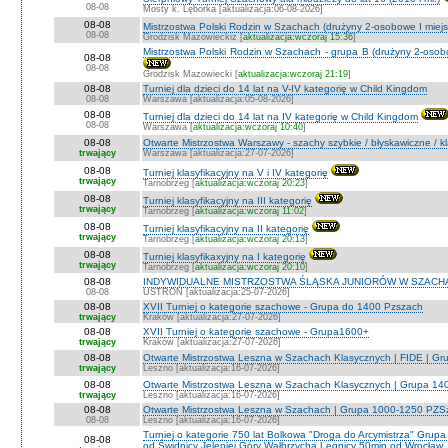
08-08
Mosty k. Lęborka [aktualizacja:06-08-2026]
08-08
Mistrzostwa Polski Rodzin w Szachach (drużyny 2-osobowe I miejs
08-08
Grodzisk Mazowieckiz [
aktualizacja:wczoraj 15:36
]
Mistrzostwa Polski Rodzin w Szachach - grupa B (drużyny 2-osobo
08-08
08-08
Grodzisk Mazowiecki [
aktualizacja:wczoraj 21:19
]
08-08
Turniej dla dzieci do 14 lat na V-IV kategorię w Child Kingdom
08-08
Warszawa [aktualizacja:05-08-2026]
08-08
Turniej dla dzieci do 14 lat na IV kategorię w Child Kingdom
08-08
Warszawa [
aktualizacja:wczoraj 10:40
]
08-08
Otwarte Mistrzostwa Warszawy - szachy szybkie / błyskawiczne / k
trwający
Warszawa [aktualizacja:27-07-2026]
08-08
Turniej klasyfikacyjny na V i IV kategorię
trwający
Tarnobrzeg [
aktualizacja:wczoraj 20:23
]
08-08
Turniej klasyfikacyjny na III kategorię
trwający
Tarnobrzeg [
aktualizacja:wczoraj 11:02
]
08-08
Turniej klasyfikacyjny na II kategorię
trwający
Tarnobrzeg [
aktualizacja:wczoraj 20:13
]
08-08
Turniej klasyfikaxyjny na I kategorię
trwający
Tarnobrzeg [
aktualizacja:wczoraj 20:10
]
08-08
INDYWIDUALNE MISTRZOSTWA ŚLĄSKA JUNIORÓW W SZACHAC
08-08
USTROŃ [aktualizacja:25-07-2026]
08-08
XVII Turniej o kategorie szachowe - Grupa do 1400 Pzszach
trwający
Kraków [aktualizacja:27-07-2026]
08-08
XVII Turniej o kategorie szachowe - Grupa1600+
trwający
Kraków [aktualizacja:27-07-2026]
08-08
Otwarte Mistrzostwa Leszna w Szachach Klasycznych | FIDE | G
trwający
Leszno [aktualizacja:16-07-2026]
08-08
Otwarte Mistrzostwa Leszna w Szachach Klasycznych | Grupa 1
trwający
Leszno [aktualizacja:16-07-2026]
08-08
Otwarte Mistrzostwa Leszna w Szachach | Grupa 1000-1250 PZS
08-08
Leszno [aktualizacja:16-07-2026]
Turniej o kategorie 750 lat Bolkowa "Droga do Arcymistrza" G
08-08
od Świdnicy Jeleniej Góry Wałbrzycha Legnicy 50min od Wrocław