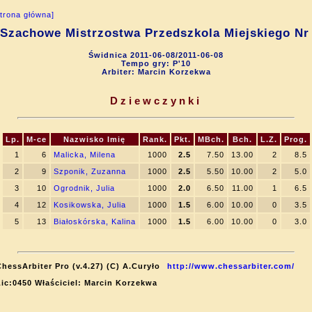
trona główna]
 Szachowe Mistrzostwa Przedszkola Miejskiego Nr
Świdnica 2011-06-08/2011-06-08
Tempo gry: P'10
Arbiter: Marcin Korzekwa
Dziewczynki
Lp.
M-ce
Nazwisko Imię
Rank.
Pkt.
MBch.
Bch.
L.Z.
Prog.
1
6
Malicka, Milena
1000
2.5
7.50
13.00
2
8.5
2
9
Szponik, Zuzanna
1000
2.5
5.50
10.00
2
5.0
3
10
Ogrodnik, Julia
1000
2.0
6.50
11.00
1
6.5
4
12
Kosikowska, Julia
1000
1.5
6.00
10.00
0
3.5
5
13
Białoskórska, Kalina
1000
1.5
6.00
10.00
0
3.0
ChessArbiter Pro (v.4.27) (C) A.Curyło
http://www.chessarbiter.com/
Lic:0450 Właściciel: Marcin Korzekwa