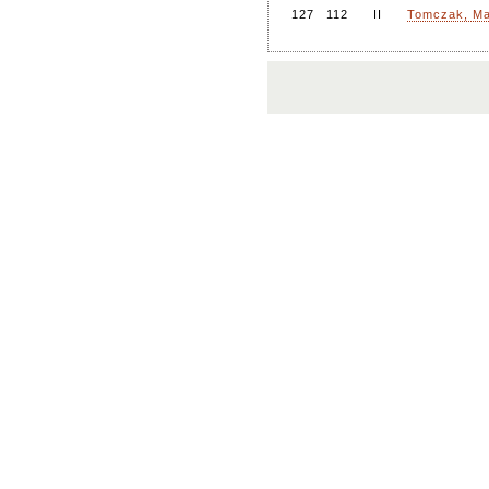
127
112
II
Tomczak, Ma