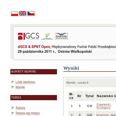
Wyniki
RAPORTY GŁÓWNE
Lista startowa
Wyniki - runda 9
Wyniki
M-
Nr
Tytuł
Nazwisko I
TABELE
ce
Gajewski,
1
5
GM
Grzegorz
Tabela
Tabela wg miejsc
2
6
GM
Kravtsiv, Ma