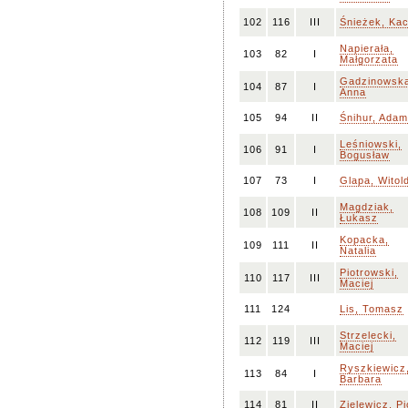
102
116
III
Śnieżek, Ka
Napierała,
103
82
I
Małgorzata
Gadzinowsk
104
87
I
Anna
105
94
II
Śnihur, Adam
Leśniowski,
106
91
I
Bogusław
107
73
I
Glapa, Witol
Magdziak,
108
109
II
Łukasz
Kopacka,
109
111
II
Natalia
Piotrowski,
110
117
III
Maciej
111
124
Lis, Tomasz
Strzelecki,
112
119
III
Maciej
Ryszkiewicz
113
84
I
Barbara
114
81
II
Zielewicz, Pi