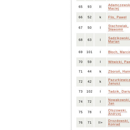
Adamczewsk
65
93
II
Maciej
66
52
k
Flis, Paweł
Stachowiak,
67
50
I
Sławomir
Sadzikowski
68
63
I
Marian
69
101
I
Błoch, Marci
70
59
I
Witwicki, Pa
71
44
k
Zboroń, Han
Pazurkiewicz
72
42
k
Janusz
73
102
I
Tadzik, Dari
Nowakowski
74
72
I
Jan
Olszowski,
75
78
I
Andrzej
Drozdowski,
76
71
II+
Konrad