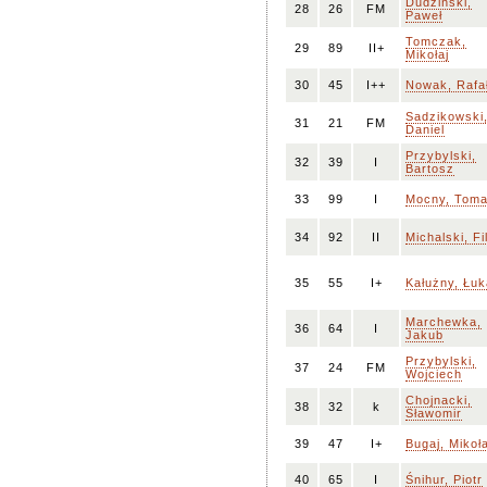
Dudziński,
28
26
FM
Paweł
Tomczak,
29
89
II+
Mikołaj
30
45
I++
Nowak, Rafa
Sadzikowski
31
21
FM
Daniel
Przybylski,
32
39
I
Bartosz
33
99
I
Mocny, Tom
34
92
II
Michalski, Fi
35
55
I+
Kałużny, Łu
Marchewka,
36
64
I
Jakub
Przybylski,
37
24
FM
Wojciech
Chojnacki,
38
32
k
Sławomir
39
47
I+
Bugaj, Mikoła
40
65
I
Śnihur, Piotr