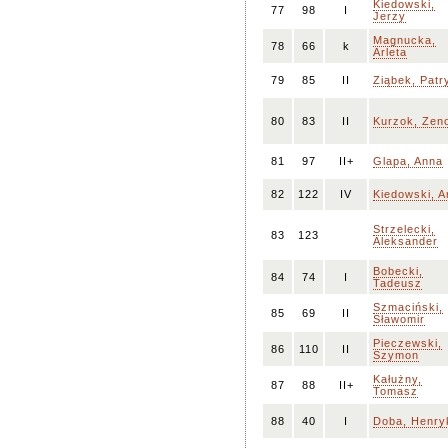
Kiedowski,
77
98
I
Jerzy
Magnucka,
78
66
k
Arleta
79
85
II
Ziąbek, Patr
80
83
II
Kurzok, Zen
81
97
II+
Glapa, Anna
82
122
IV
Kiedowski, A
Strzelecki,
83
123
Aleksander
Bobecki,
84
74
I
Tadeusz
Szmaciński,
85
69
II
Sławomir
Pieczewski,
86
110
II
Szymon
Kałużny,
87
88
II+
Tomasz
88
40
I
Doba, Henry