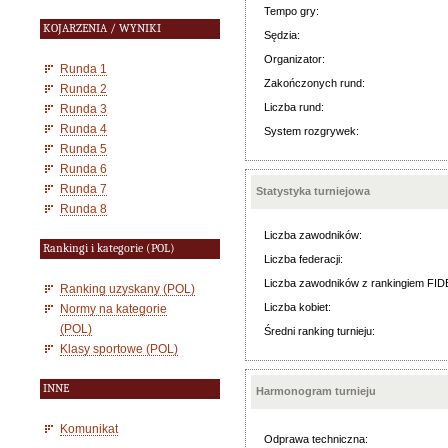
Tempo gry:
KOJARZENIA / WYNIKI
Sędzia:
Organizator:
Runda 1
Zakończonych rund:
Runda 2
Liczba rund:
Runda 3
Runda 4
System rozgrywek:
Runda 5
Runda 6
Runda 7
Statystyka turniejowa
Runda 8
Liczba zawodników:
Rankingi i kategorie (POL)
Liczba federacji:
Liczba zawodników z rankingiem FID
Ranking uzyskany (POL)
Liczba kobiet:
Normy na kategorie
(POL)
Średni ranking turnieju:
Klasy sportowe (POL)
INNE
Harmonogram turnieju
Komunikat
Odprawa techniczna: