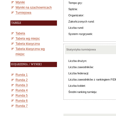
Wyniki
Tempo gry:
Wyniki na szachownicach
Sędzia:
Turniejowa
Organizator:
Zakończonych rund:
TABELE
Liczba rund:
Tabela
System rozgrywek:
Tabela wg miejsc
Tabela klasyczna
Tabela klasyczna wg
Statystyka turniejowa
miejsc
Liczba drużyn:
KOJARZENIA / WYNIKI
Liczba zawodników:
Liczba federacji:
Runda 1
Liczba zawodników z rankingiem FID
Runda 2
Runda 3
Liczba kobiet:
Runda 4
Średni ranking turnieju:
Runda 5
Runda 6
Runda 7