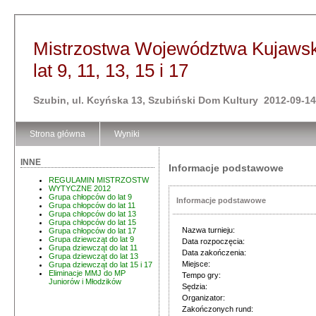
Mistrzostwa Województwa Kujawsk
lat 9, 11, 13, 15 i 17
Szubin, ul. Kcyńska 13, Szubiński Dom Kultury 2012-09-14
Strona główna
Wyniki
INNE
Informacje podstawowe
REGULAMIN MISTRZOSTW
WYTYCZNE 2012
Grupa chłopców do lat 9
Informacje podstawowe
Grupa chłopców do lat 11
Grupa chłopców do lat 13
Grupa chłopców do lat 15
Nazwa turnieju:
Grupa chłopców do lat 17
Grupa dziewcząt do lat 9
Data rozpoczęcia:
Grupa dziewcząt do lat 11
Data zakończenia:
Grupa dziewcząt do lat 13
Miejsce:
Grupa dziewcząt do lat 15 i 17
Eliminacje MMJ do MP
Tempo gry:
Juniorów i Młodzików
Sędzia:
Organizator:
Zakończonych rund: