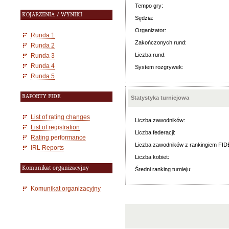
Tempo gry:
KOJARZENIA / WYNIKI
Sędzia:
Organizator:
Runda 1
Zakończonych rund:
Runda 2
Liczba rund:
Runda 3
Runda 4
System rozgrywek:
Runda 5
RAPORTY FIDE
Statystyka turniejowa
List of rating changes
Liczba zawodników:
List of registration
Liczba federacji:
Rating performance
Liczba zawodników z rankingiem FID
IRL Reports
Liczba kobiet:
Komunikat organizacyjny
Średni ranking turnieju:
Komunikat organizacyjny