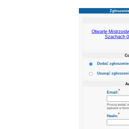
Zgłoszenie
Otwarte Mistrzost
Szachach 06
Co
Dodać zgłoszenie 
Usunąć zgłoszenie
Au
*
Email:
Proszę podać em
wpisane w formu
*
Hasło: