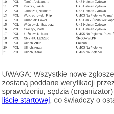
10
POL
Tamól, Aleksandra
UKS Hetman Żydowo
11
POL
Kuszak, Jakub
UKS Hetman Żydowo
12
POL
Janaszak, Nikodem
UKS Hetman Żydowo
13
POL
Wojciechowski, Filip
UMKS Na Pięterku Poznań
14
POL
Urbaniak, Paweł
UKS Gim-2 Środa Wielkopo
15
POL
Wiśniewski, Grzegorz
UKS Hetman Żydowo
16
POL
Graczyk, Marta
UKS Hetman Żydowo
17
POL
Łaźniewski, Marcin
UMKS Na Pięterku, Pozna
18
POL
GRYNIA, LESZEK
ŚRODA WLKP
19
POL
Ullrich, Artur
Poznań
20
POL
Ullrich, Agata
UMKS Na Pięterku
21
POL
Ullrich, Karol
UMKS Na Pięterku
UWAGA: Wszystkie nowe zgłoszenia
zostaną poddane weryfikacji przez
sprawdzeniu, sędzia (organizator
liście startowej
, co świadczy o ost