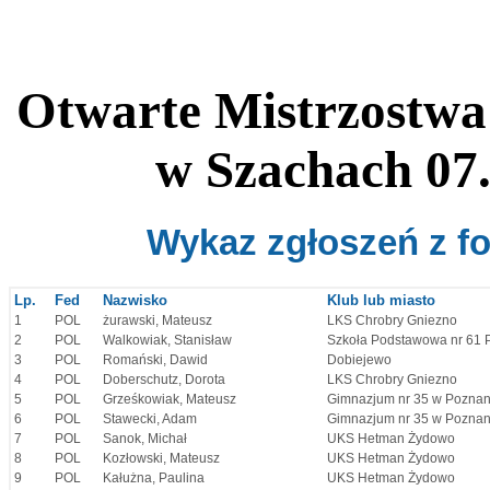
Otwarte Mistrzostwa
w Szachach 07.
Wykaz zgłoszeń z f
Lp.
Fed
Nazwisko
Klub lub miasto
1
POL
żurawski, Mateusz
LKS Chrobry Gniezno
2
POL
Walkowiak, Stanisław
Szkoła Podstawowa nr 61 
3
POL
Romański, Dawid
Dobiejewo
4
POL
Doberschutz, Dorota
LKS Chrobry Gniezno
5
POL
Grześkowiak, Mateusz
Gimnazjum nr 35 w Poznan
6
POL
Stawecki, Adam
Gimnazjum nr 35 w Poznan
7
POL
Sanok, Michał
UKS Hetman Żydowo
8
POL
Kozłowski, Mateusz
UKS Hetman Żydowo
9
POL
Kałużna, Paulina
UKS Hetman Żydowo