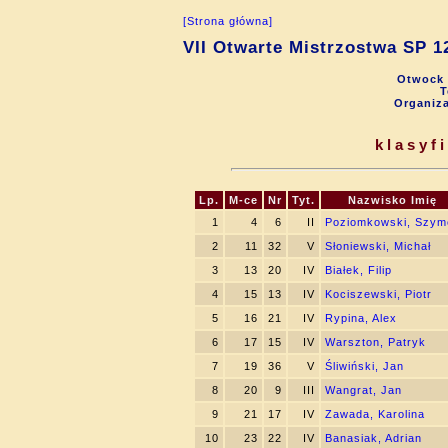
[Strona główna]
VII Otwarte Mistrzostwa SP 
Otwock 
T
Organiz
klasyfi
Lp.
M-ce
Nr
Tyt.
Nazwisko Imię
1
4
6
II
Poziomkowski, Szym
2
11
32
V
Słoniewski, Michał
3
13
20
IV
Białek, Filip
4
15
13
IV
Kociszewski, Piotr
5
16
21
IV
Rypina, Alex
6
17
15
IV
Warszton, Patryk
7
19
36
V
Śliwiński, Jan
8
20
9
III
Wangrat, Jan
9
21
17
IV
Zawada, Karolina
10
23
22
IV
Banasiak, Adrian