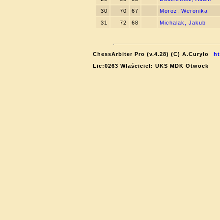
30
70
67
Moroz, Weronika
31
72
68
Michalak, Jakub
ChessArbiter Pro (v.4.28) (C) A.Curyło
h
Lic:0263 Właściciel: UKS MDK Otwock