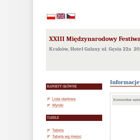
XXIII Międzynarodowy Festiwa
Kraków, Hotel Galaxy ul. Gęsia 22a 20
Informacj
RAPORTY GŁÓWNE
Lista startowa
Komunikat sędzi
Wyniki
TABELE
Tabela
Tabela wg miejsc