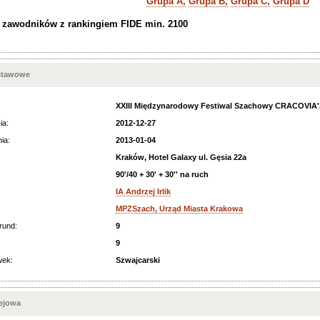
Grupa A,
Grupa B,
Grupa C,
Grupa D
a zawodników z rankingiem FIDE min. 2100
stawowe
XXIII Międzynarodowy Festiwal Szachowy CRACOVIA'
ia:
2012-12-27
ia:
2013-01-04
Kraków, Hotel Galaxy ul. Gęsia 22a
90'/40 + 30' + 30'' na ruch
IA Andrzej Irlik
MPZSzach, Urząd Miasta Krakowa
rund:
9
9
wek:
Szwajcarski
iejowa