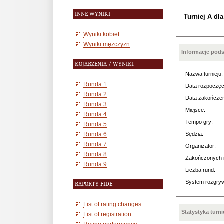
INNE WYNIKI
Turniej A dl
Wyniki kobiet
Wyniki mężczyzn
Informacje pod
KOJARZENIA / WYNIKI
Nazwa turnieju:
Runda 1
Data rozpoczęc
Runda 2
Data zakończen
Runda 3
Miejsce:
Runda 4
Tempo gry:
Runda 5
Runda 6
Sędzia:
Runda 7
Organizator:
Runda 8
Zakończonych 
Runda 9
Liczba rund:
System rozgry
RAPORTY FIDE
List of rating changes
Statystyka turn
List of registration