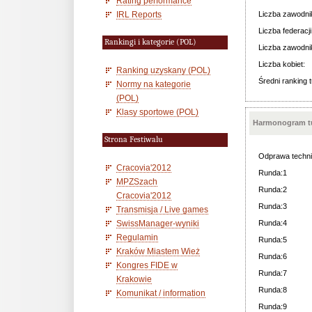
Rating performance
IRL Reports
Liczba zawodni
Liczba federacji
Rankingi i kategorie (POL)
Liczba zawodni
Liczba kobiet:
Ranking uzyskany (POL)
Średni ranking t
Normy na kategorie
(POL)
Klasy sportowe (POL)
Harmonogram tu
Strona Festiwalu
Odprawa techni
Cracovia'2012
Runda:1
MPZSzach
Runda:2
Cracovia'2012
Runda:3
Transmisja / Live games
SwissManager-wyniki
Runda:4
Regulamin
Runda:5
Kraków Miastem Wież
Runda:6
Kongres FIDE w
Runda:7
Krakowie
Runda:8
Komunikat / information
Runda:9