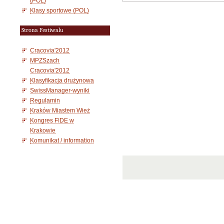
(POL)
Klasy sportowe (POL)
Strona Festiwalu
Cracovia'2012
MPZSzach
Cracovia'2012
Klasyfikacja drużynowa
SwissManager-wyniki
Regulamin
Kraków Miastem Wież
Kongres FIDE w
Krakowie
Komunikat / information