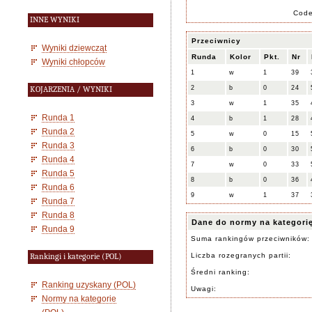
Cod
INNE WYNIKI
Przeciwnicy
Wyniki dziewcząt
Runda
Kolor
Pkt.
Nr
Wyniki chłopców
1
w
1
39
2
b
0
24
KOJARZENIA / WYNIKI
3
w
1
35
Runda 1
4
b
1
28
Runda 2
5
w
0
15
Runda 3
6
b
0
30
Runda 4
7
w
0
33
Runda 5
8
b
0
36
Runda 6
9
w
1
37
Runda 7
Runda 8
Dane do normy na kategori
Runda 9
Suma rankingów przeciwników:
Liczba rozegranych partii:
Rankingi i kategorie (POL)
Średni ranking:
Ranking uzyskany (POL)
Uwagi:
Normy na kategorie