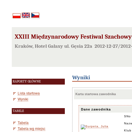
XXIII Międzynarodowy Festiwal Szachowy
Kraków, Hotel Galaxy ul. Gęsia 22a 2012-12-27/2012
Wyniki
RAPORTY GŁÓWNE
Lista startowa
Karta startowa zawodnika
Wyniki
Dane zawodnika
TABELE
SNo
Tabela
Nazw
Tabela wg miejsc
Klub