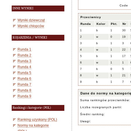
Code
INNE WYNIKI
Przeciwnicy
Wyniki dziewcząt
Runda
Kolor
Pkt.
Nr
Wyniki chłopców
1
b
1
30
2
w
0
19
KOJARZENIA / WYNIKI
3
b
1
3
Runda 1
4
w
1
22
Runda 2
5
b
1
17
Runda 3
6
w
1
1
Runda 4
7
b
0
5
Runda 5
8
w
1
21
Runda 6
9
b
1
7
Runda 7
Runda 8
Dane do normy na kategori
Runda 9
Suma rankingów przeciwników:
Liczba rozegranych partii:
Rankingi i kategorie (POL)
Średni ranking:
Ranking uzyskany (POL)
Uwagi:
Normy na kategorie