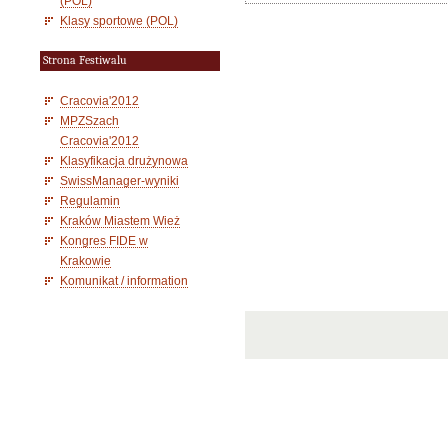
(POL)
Klasy sportowe (POL)
Strona Festiwalu
Cracovia'2012
MPZSzach
Cracovia'2012
Klasyfikacja drużynowa
SwissManager-wyniki
Regulamin
Kraków Miastem Wież
Kongres FIDE w
Krakowie
Komunikat / information