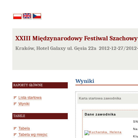
XXIII Międzynarodowy Festiwal Szachowy
Kraków, Hotel Galaxy ul. Gęsia 22a 2012-12-27/2012
Wyniki
RAPORTY GŁÓWNE
Lista startowa
Karta startowa zawodnika
Wyniki
Dane zawodnika
TABELE
SN
Tabela
Na
Tabela wg miejsc
Kl