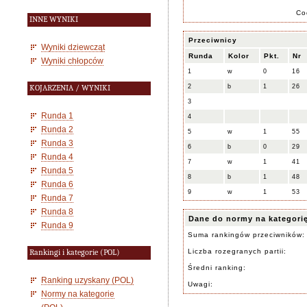
Co
INNE WYNIKI
Przeciwnicy
Wyniki dziewcząt
Runda
Kolor
Pkt.
Nr
Wyniki chłopców
1
w
0
16
2
b
1
26
KOJARZENIA / WYNIKI
3
Runda 1
4
Runda 2
5
w
1
55
Runda 3
6
b
0
29
Runda 4
7
w
1
41
Runda 5
8
b
1
48
Runda 6
9
w
1
53
Runda 7
Runda 8
Dane do normy na kategori
Runda 9
Suma rankingów przeciwników:
Liczba rozegranych partii:
Rankingi i kategorie (POL)
Średni ranking:
Ranking uzyskany (POL)
Uwagi:
Normy na kategorie