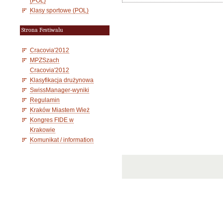
(POL)
Klasy sportowe (POL)
Strona Festiwalu
Cracovia'2012
MPZSzach
Cracovia'2012
Klasyfikacja drużynowa
SwissManager-wyniki
Regulamin
Kraków Miastem Wież
Kongres FIDE w
Krakowie
Komunikat / information