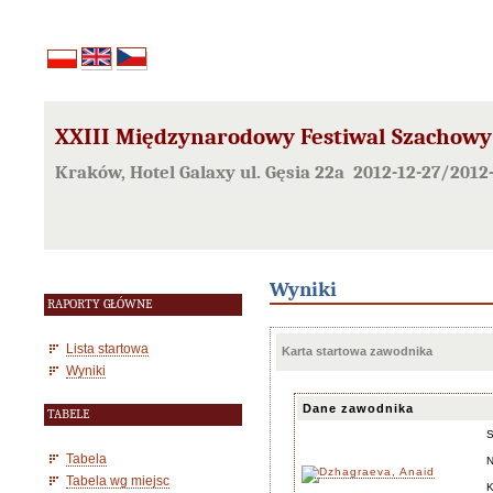
XXIII Międzynarodowy Festiwal Szachowy
Kraków, Hotel Galaxy ul. Gęsia 22a 2012-12-27/2012
Wyniki
RAPORTY GŁÓWNE
Lista startowa
Karta startowa zawodnika
Wyniki
Dane zawodnika
TABELE
Tabela
N
Tabela wg miejsc