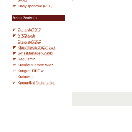
(POL)
Klasy sportowe (POL)
Strona Festiwalu
Cracovia'2012
MPZSzach
Cracovia'2012
Klasyfikacja drużynowa
SwissManager-wyniki
Regulamin
Kraków Miastem Wież
Kongres FIDE w
Krakowie
Komunikat / information