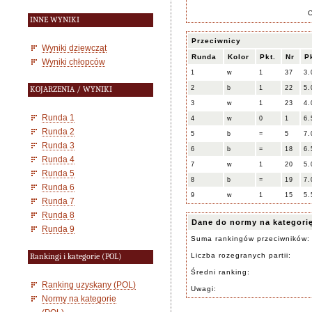
INNE WYNIKI
Przeciwnicy
Wyniki dziewcząt
Runda
Kolor
Pkt.
Nr
P
Wyniki chłopców
1
w
1
37
3.
2
b
1
22
5.
KOJARZENIA / WYNIKI
3
w
1
23
4.
Runda 1
4
w
0
1
6.
Runda 2
5
b
=
5
7.
Runda 3
6
b
=
18
6.
Runda 4
7
w
1
20
5.
Runda 5
8
b
=
19
7.
Runda 6
9
w
1
15
5.
Runda 7
Runda 8
Dane do normy na kategori
Runda 9
Suma rankingów przeciwników:
Liczba rozegranych partii:
Rankingi i kategorie (POL)
Średni ranking:
Ranking uzyskany (POL)
Uwagi:
Normy na kategorie