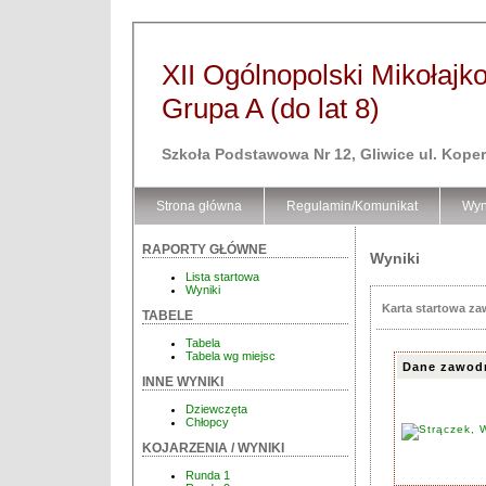
XII Ogólnopolski Mikołajk
Grupa A (do lat 8)
Szkoła Podstawowa Nr 12, Gliwice ul. Kope
Strona główna
Regulamin/Komunikat
Wyn
RAPORTY GŁÓWNE
Wyniki
Lista startowa
Wyniki
Karta startowa z
TABELE
Tabela
Tabela wg miejsc
Dane zawod
INNE WYNIKI
Dziewczęta
Chłopcy
KOJARZENIA / WYNIKI
Runda 1