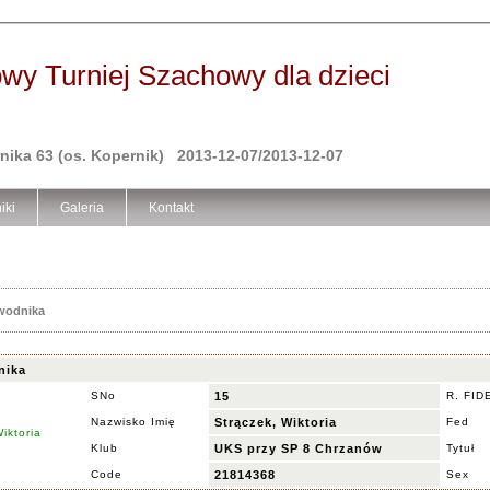
owy Turniej Szachowy dla dzieci
rnika 63 (os. Kopernik) 2013-12-07/2013-12-07
iki
Galeria
Kontakt
awodnika
nika
SNo
15
R. FID
Nazwisko Imię
Strączek, Wiktoria
Fed
Klub
UKS przy SP 8 Chrzanów
Tytuł
Code
21814368
Sex