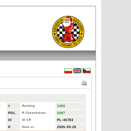
E
0
Ranking
1400
POL
R.ChessArbiter
1087
III
ID CR
PL-45783
K
Data ur.
2005-09-26