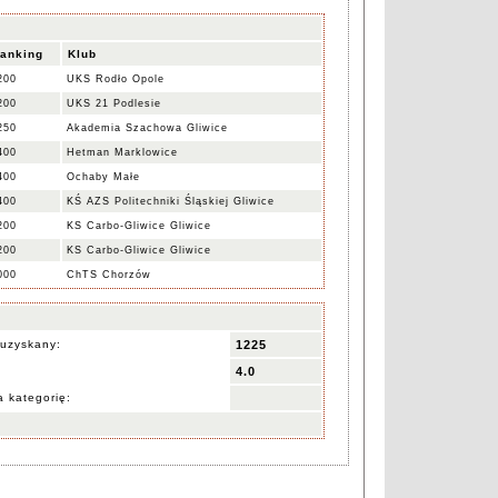
anking
Klub
200
UKS Rodło Opole
200
UKS 21 Podlesie
250
Akademia Szachowa Gliwice
400
Hetman Marklowice
400
Ochaby Małe
400
KŚ AZS Politechniki Śląskiej Gliwice
200
KS Carbo-Gliwice Gliwice
200
KS Carbo-Gliwice Gliwice
000
ChTS Chorzów
uzyskany:
1225
4.0
 kategorię: