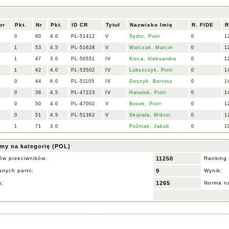
or
Pkt.
Nr
Pkt.
ID CR
Tytuł
Nazwisko Imię
R. FIDE
R
0
60
4.0
PL-51412
V
Sydor, Piotr
0
1
1
53
4.5
PL-51628
V
Walczak, Marcin
0
1
1
47
3.0
PL-50551
IV
Kieca, Aleksandra
0
1
1
42
4.0
PL-53502
IV
Lubszczyk, Piotr
0
1
0
44
6.0
PL-51105
IV
Goszyk, Bartosz
0
1
0
36
4.5
PL-47223
IV
Hanulok, Piotr
0
1
0
50
4.0
PL-47002
V
Bosek, Piotr
0
1
0
51
4.5
PL-51362
V
Skipiała, Wiktor
0
1
1
71
3.0
Poźniak, Jakub
0
1
my na kategorię (POL)
ów przeciwników:
11250
Ranking 
nych partii:
9
Wynik:
g:
1265
Norma na