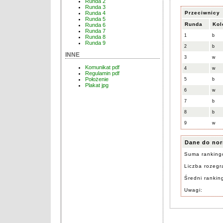
Runda 2
Runda 3
Przeciwnicy
Runda 4
Runda 5
Runda
Kol
Runda 6
Runda 7
1
b
Runda 8
Runda 9
2
b
INNE
3
w
Komunikat pdf
4
w
Regulamin pdf
Położenie
5
b
Plakat jpg
6
w
7
b
8
b
9
w
Dane do nor
Suma ranking
Liczba rozegra
Średni rankin
Uwagi: