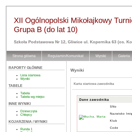
XII Ogólnopolski Mikołajkowy Turni
Grupa B (do lat 10)
Szkoła Podstawowa Nr 12, Gliwice ul. Kopernika 63 (os. K
Strona główna
Regulamin/Komunikat
Wyniki
Galeria
RAPORTY GŁÓWNE
Wyniki
Lista startowa
Wyniki
Karta startowa zawodnika
TABELE
Tabela
Tabela wg miejsc
Dane zawodnika
INNE WYNIKI
SNo
Dziewczęta
Nazwisko Imi
Chłopcy
Klub
KOJARZENIA / WYNIKI
Code
Runda 1