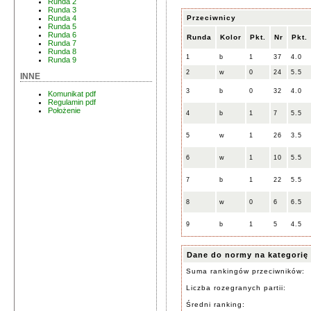
Runda 2
Runda 3
Przeciwnicy
Runda 4
Runda 5
Runda 6
Runda
Kolor
Pkt.
Nr
Pkt.
Runda 7
Runda 8
1
b
1
37
4.0
Runda 9
2
w
0
24
5.5
INNE
3
b
0
32
4.0
Komunikat pdf
Regulamin pdf
Położenie
4
b
1
7
5.5
5
w
1
26
3.5
6
w
1
10
5.5
7
b
1
22
5.5
8
w
0
6
6.5
9
b
1
5
4.5
Dane do normy na kategorię
Suma rankingów przeciwników:
Liczba rozegranych partii:
Średni ranking: