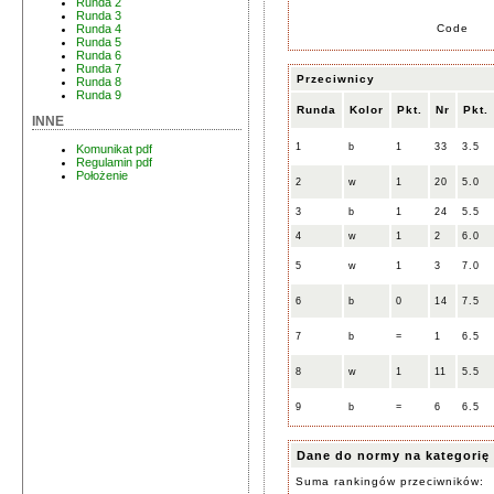
Runda 2
Runda 3
Code
Runda 4
Runda 5
Runda 6
Runda 7
Przeciwnicy
Runda 8
Runda 9
Runda
Kolor
Pkt.
Nr
Pkt.
INNE
1
b
1
33
3.5
Komunikat pdf
Regulamin pdf
Położenie
2
w
1
20
5.0
3
b
1
24
5.5
4
w
1
2
6.0
5
w
1
3
7.0
6
b
0
14
7.5
7
b
=
1
6.5
8
w
1
11
5.5
9
b
=
6
6.5
Dane do normy na kategorię
Suma rankingów przeciwników: