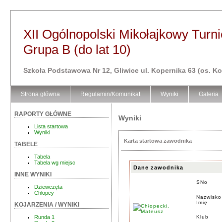
XII Ogólnopolski Mikołajkowy Turni
Grupa B (do lat 10)
Szkoła Podstawowa Nr 12, Gliwice ul. Kopernika 63 (os. K
Strona główna
Regulamin/Komunikat
Wyniki
Galeria
RAPORTY GŁÓWNE
Wyniki
Lista startowa
Wyniki
Karta startowa zawodnika
TABELE
Tabela
Tabela wg miejsc
Dane zawodnika
INNE WYNIKI
SNo
Dziewczęta
Chłopcy
Nazwisko
Imię
KOJARZENIA / WYNIKI
Klub
Runda 1