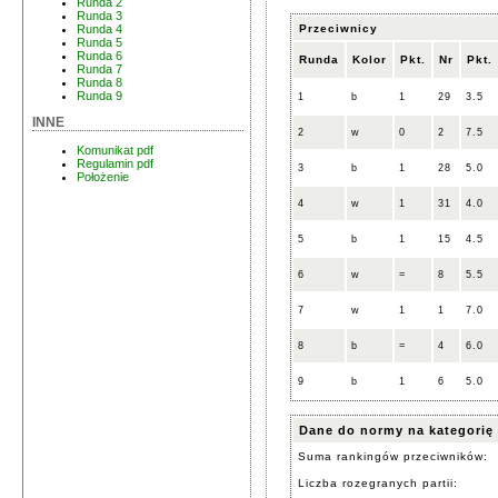
Runda 2
Runda 3
Przeciwnicy
Runda 4
Runda 5
Runda 6
Runda
Kolor
Pkt.
Nr
Pkt.
Runda 7
Runda 8
Runda 9
1
b
1
29
3.5
INNE
2
w
0
2
7.5
Komunikat pdf
Regulamin pdf
3
b
1
28
5.0
Położenie
4
w
1
31
4.0
5
b
1
15
4.5
6
w
=
8
5.5
7
w
1
1
7.0
8
b
=
4
6.0
9
b
1
6
5.0
Dane do normy na kategorię
Suma rankingów przeciwników:
Liczba rozegranych partii: