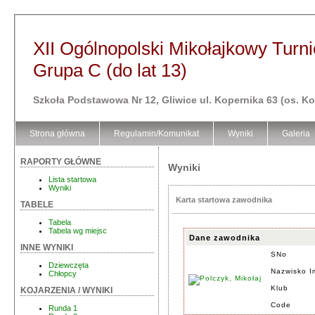
XII Ogólnopolski Mikołajkowy Turni
Grupa C (do lat 13)
Szkoła Podstawowa Nr 12, Gliwice ul. Kopernika 63 (os. K
Strona główna
Regulamin/Komunikat
Wyniki
Galeria
RAPORTY GŁÓWNE
Wyniki
Lista startowa
Wyniki
Karta startowa zawodnika
TABELE
Tabela
Tabela wg miejsc
Dane zawodnika
INNE WYNIKI
SNo
Dziewczęta
Nazwisko I
Chłopcy
Klub
KOJARZENIA / WYNIKI
Code
Runda 1