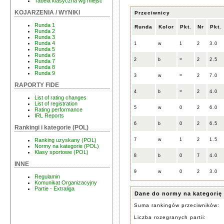
Tabela klasyczna wg miejsc
KOJARZENIA / WYNIKI
Przeciwnicy
Runda 1
Runda
Kolor
Pkt.
Nr
Pkt.
Runda 2
Runda 3
Runda 4
1
w
1
2
3.0
Runda 5
Runda 6
2
b
=
2
2.5
Runda 7
Runda 8
Runda 9
3
w
=
2
7.0
RAPORTY FIDE
4
b
=
2
4.0
List of rating changes
List of registration
5
w
0
2
6.0
Rating performance
IRL Reports
6
b
0
2
6.5
Rankingi i kategorie (POL)
7
w
1
2
1.5
Ranking uzyskany (POL)
Normy na kategorie (POL)
Klasy sportowe (POL)
8
b
0
7
4.0
INNE
9
w
0
2
3.0
Regulamin
Komunikat Organizacyjny
Partie - Extraliga
Dane do normy na kategorię
Suma rankingów przeciwników:
Liczba rozegranych partii: