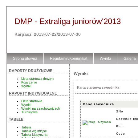
DMP - Extraliga juniorów'2013
Karpacz 2013-07-22/2013-07-30
Strona główna
Regulamin/Komunikat
Wyniki
Galeria
RAPORTY DRUŻYNOWE
Wyniki
Lista startowa drużyn
Kojarzenie
Wyniki
Karta startowa zawodnika
RAPORTY INDYWIDUALNE
Lista startowa
Dane zawodnika
Wyniki
Wyniki na szachownicach
SNo
Turniejowa
Nazwisko Im
TABELE
Klub
Tabela
Tabela wg miejsc
Code
Tabela klasyczna