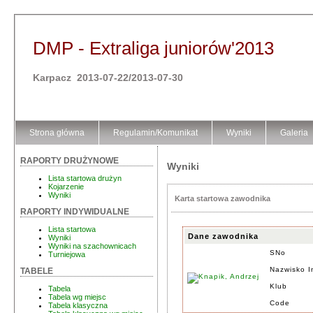
DMP - Extraliga juniorów'2013
Karpacz 2013-07-22/2013-07-30
Strona główna
Regulamin/Komunikat
Wyniki
Galeria
RAPORTY DRUŻYNOWE
Wyniki
Lista startowa drużyn
Kojarzenie
Wyniki
Karta startowa zawodnika
RAPORTY INDYWIDUALNE
Lista startowa
Dane zawodnika
Wyniki
Wyniki na szachownicach
SNo
Turniejowa
Nazwisko I
TABELE
Klub
Tabela
Tabela wg miejsc
Code
Tabela klasyczna