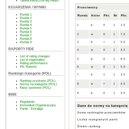
Tabela klasyczna wg miejsc
KOJARZENIA / WYNIKI
Przeciwnicy
Runda 1
Runda
Kolor
Pkt.
Nr
Pkt.
Runda 2
Runda 3
Runda 4
1
b
0
1
1.5
Runda 5
Runda 6
2
w
0
1
7.0
Runda 7
Runda 8
Runda 9
3
b
=
1
5.0
RAPORTY FIDE
4
w
0
1
4.5
List of rating changes
5
b
0
1
6.5
List of registration
Rating performance
IRL Reports
6
w
0
1
5.0
Rankingi i kategorie (POL)
7
b
1
1
3.5
Ranking uzyskany (POL)
8
w
=
1
4.5
Normy na kategorie (POL)
Klasy sportowe (POL)
9
b
0
1
3.5
INNE
Regulamin
Komunikat Organizacyjny
Dane do normy na kategorię
Partie - Extraliga
Suma rankingów przeciwników:
Liczba rozegranych partii:
Średni ranking: