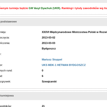
ównym turnieju będzie
GM Vasyl Dyachuk (UKR).
Rankingi i tytuły zawodników wg l
e podstawowe
nieju:
XXXVI Międzynarodowe Mistrzostwa Polski w Roz
oczęcia:
2013-03-02
ńczenia:
2013-03-03
Bydgoszcz
y:
Mariusz Stoppel
or:
UKS MDK-1 HETMAN BYDGOSZCZ
nych rund:
0
nd:
6
ozgrywek:
Szwajcarski
 turniejowa
wodników:
21