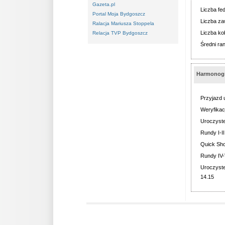
Gazeta.pl
Liczba fed
Portal Moja Bydgoszcz
Liczba za
Ralacja Mariusza Stoppela
Liczba kob
Relacja TVP Bydgoszcz
Średni ran
Harmonogr
Przyjazd 
Weryfikac
Uroczyste
Rundy I-I
Quick Sh
Rundy IV-
Uroczyst
14.15