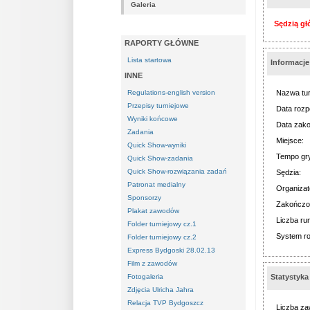
Galeria
Sędzią gł
RAPORTY GŁÓWNE
Lista startowa
Informacj
INNE
Regulations-english version
Nazwa tur
Przepisy turniejowe
Data rozp
Wyniki końcowe
Data zako
Zadania
Miejsce:
Quick Show-wyniki
Tempo gr
Quick Show-zadania
Quick Show-rozwiązania zadań
Sędzia:
Patronat medialny
Organizat
Sponsorzy
Zakończo
Plakat zawodów
Liczba ru
Folder turniejowy cz.1
System r
Folder turniejowy cz.2
Express Bydgoski 28.02.13
Film z zawodów
Fotogaleria
Statystyka
Zdjęcia Ulricha Jahra
Relacja TVP Bydgoszcz
Liczba za