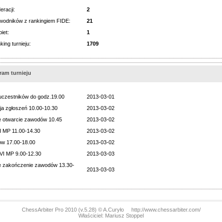
eracji:
2
wodników z rankingiem FIDE:
21
iet:
1
king turnieju:
1709
am turnieju
uczestników do godz.19.00
2013-03-01
ja zgłoszeń 10.00-10.30
2013-03-02
 otwarcie zawodów 10.45
2013-03-02
II MP 11.00-14.30
2013-03-02
ow 17.00-18.00
2013-03-02
VI MP 9.00-12.30
2013-03-03
e zakończenie zawodów 13.30-
2013-03-03
ChessArbiter Pro 2010 (v.5.28) © A.Curyło
http://www.chessarbiter.com/
Właściciel: Mariusz Stoppel