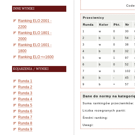
Code
INNE WYNIKI
Przeciwnicy
Ranking ELO 2001 -
Runda
Kolor
Pkt.
Nr
2200
1
w
0
30
Ranking ELO 1801 -
2
b
1
54
2000
Ranking ELO 1601 -
3
w
0
38
1800
4
b
0
32
Ranking ELO <=1600
5
w
1
97
6
b
0
52
KOJARZENIA / WYNIKI
7
w
1
102
8
b
-
45
Runda 1
9
b
=
57
Runda 2
Runda 3
Dane do normy na kategori
Runda 4
Suma rankingów przeciwników:
Runda 5
Liczba rozegranych partii:
Runda 6
Runda 7
Średni ranking:
Runda 8
Uwagi:
Runda 9