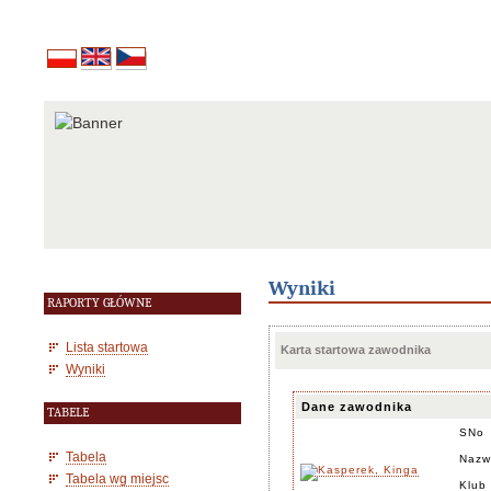
Wyniki
RAPORTY GŁÓWNE
Lista startowa
Karta startowa zawodnika
Wyniki
Dane zawodnika
TABELE
SNo
Tabela
Nazw
Tabela wg miejsc
Klub