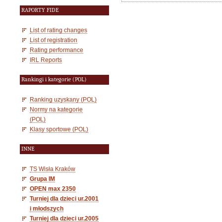
RAPORTY FIDE
List of rating changes
List of registration
Rating performance
IRL Reports
Rankingi i kategorie (POL)
Ranking uzyskany (POL)
Normy na kategorie
(POL)
Klasy sportowe (POL)
INNE
TS Wisła Kraków
Grupa IM
OPEN max 2350
Turniej dla dzieci ur.2001
i młodszych
Turniej dla dzieci ur.2005