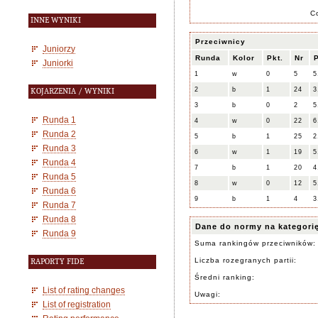
C
INNE WYNIKI
Przeciwnicy
Juniorzy
Runda
Kolor
Pkt.
Nr
P
Juniorki
1
w
0
5
5
2
b
1
24
3
KOJARZENIA / WYNIKI
3
b
0
2
5
Runda 1
4
w
0
22
6
Runda 2
5
b
1
25
2
Runda 3
6
w
1
19
5
Runda 4
7
b
1
20
4
Runda 5
8
w
0
12
5
Runda 6
9
b
1
4
3
Runda 7
Runda 8
Dane do normy na kategori
Runda 9
Suma rankingów przeciwników:
Liczba rozegranych partii:
RAPORTY FIDE
Średni ranking:
List of rating changes
Uwagi:
List of registration