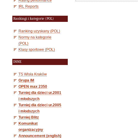
Rating performance
IRL Reports
Rankingi i kategorie (POL)
Ranking uzyskany (POL)
Normy na kategorie
(POL)
Klasy sportowe (POL)
INNE
TS Wisła Kraków
Grupa IM
OPEN max 2350
Turniej dla dzieci ur.2001
i młodszych
Turniej dla dzieci ur.2005
i młodszych
Turniej Blitz
Komunikat
organizacyjny
Announcement (english)