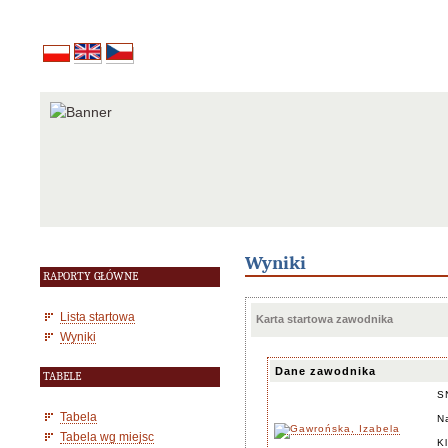
Wyniki
RAPORTY GŁÓWNE
Lista startowa
Karta startowa zawodnika
Wyniki
Dane zawodnika
TABELE
S
Tabela
N
Tabela wg miejsc
K