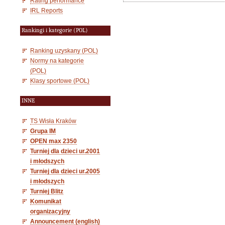
Rating performance
IRL Reports
Rankingi i kategorie (POL)
Ranking uzyskany (POL)
Normy na kategorie
(POL)
Klasy sportowe (POL)
INNE
TS Wisła Kraków
Grupa IM
OPEN max 2350
Turniej dla dzieci ur.2001
i młodszych
Turniej dla dzieci ur.2005
i młodszych
Turniej Blitz
Komunikat
organizacyjny
Announcement (english)