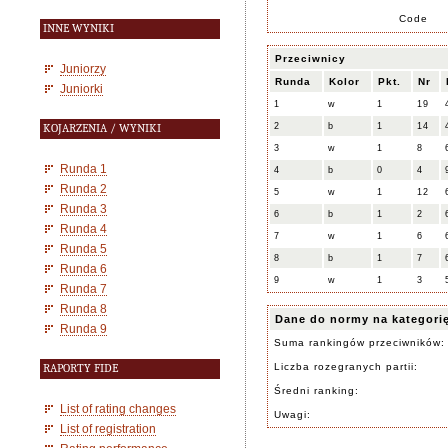
Code
INNE WYNIKI
Przeciwnicy
Juniorzy
Runda
Kolor
Pkt.
Nr
Juniorki
1
w
1
19
2
b
1
14
KOJARZENIA / WYNIKI
3
w
1
8
Runda 1
4
b
0
4
Runda 2
5
w
1
12
Runda 3
6
b
1
2
Runda 4
7
w
1
6
Runda 5
8
b
1
7
Runda 6
9
w
1
3
Runda 7
Runda 8
Dane do normy na kategori
Runda 9
Suma rankingów przeciwników:
Liczba rozegranych partii:
RAPORTY FIDE
Średni ranking:
List of rating changes
Uwagi:
List of registration