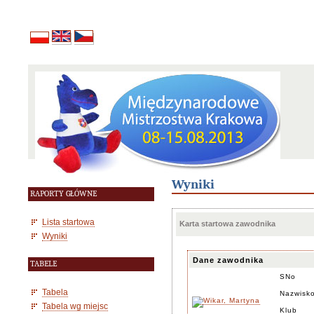
Wyniki
RAPORTY GŁÓWNE
Lista startowa
Karta startowa zawodnika
Wyniki
Dane zawodnika
TABELE
SNo
Tabela
Nazwisko
Tabela wg miejsc
Klub