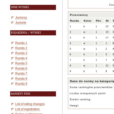
Co
INNE WYNIKI
Przeciwnicy
Juniorzy
Runda
Kolor
Pkt.
Nr
Juniorki
1
b
1
22
2
w
1
15
KOJARZENIA / WYNIKI
3
b
1
17
Runda 1
4
w
1
1
Runda 2
5
w
1
2
Runda 3
6
b
1
5
Runda 4
7
b
1
7
Runda 5
8
w
1
21
Runda 6
9
b
1
8
Runda 7
Runda 8
Dane do normy na kategori
Runda 9
Suma rankingów przeciwników:
Liczba rozegranych partii:
RAPORTY FIDE
Średni ranking:
List of rating changes
Uwagi:
List of registration