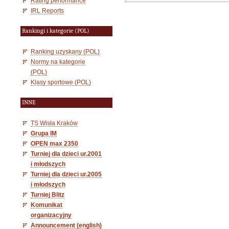
Rating performance
IRL Reports
Rankingi i kategorie (POL)
Ranking uzyskany (POL)
Normy na kategorie
(POL)
Klasy sportowe (POL)
INNE
TS Wisła Kraków
Grupa IM
OPEN max 2350
Turniej dla dzieci ur.2001
i młodszych
Turniej dla dzieci ur.2005
i młodszych
Turniej Blitz
Komunikat
organizacyjny
Announcement (english)