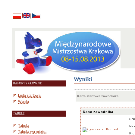
Wyniki
RAPORTY GŁÓWNE
Lista startowa
Karta startowa zawodnika
Wyniki
Dane zawodnika
TABELE
SN
Tabela
Naz
Tabela wg miejsc
Klu