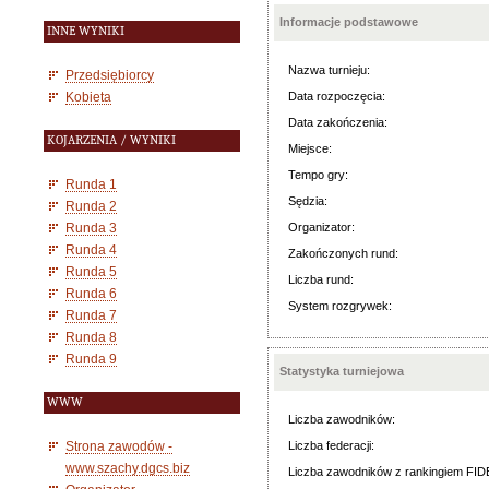
Informacje podstawowe
INNE WYNIKI
Nazwa turnieju:
Przedsiębiorcy
Kobieta
Data rozpoczęcia:
Data zakończenia:
KOJARZENIA / WYNIKI
Miejsce:
Tempo gry:
Runda 1
Sędzia:
Runda 2
Runda 3
Organizator:
Runda 4
Zakończonych rund:
Runda 5
Liczba rund:
Runda 6
System rozgrywek:
Runda 7
Runda 8
Runda 9
Statystyka turniejowa
WWW
Liczba zawodników:
Strona zawodów -
Liczba federacji:
www.szachy.dgcs.biz
Liczba zawodników z rankingiem FID