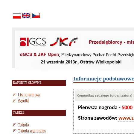
Informacje podstawow
RAPORTY GŁÓWNE
Lista startowa
Komunikat sędziego (organizatora)
Wyniki
Pierwsza nagroda -
5000 
TABELE
Strona zawodów:
www.sz
Tabela
Tabela wg miejsc