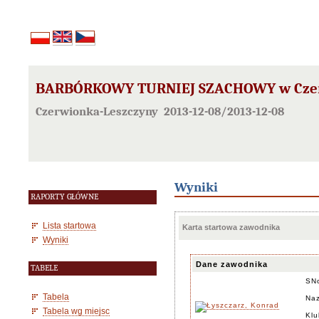
BARBÓRKOWY TURNIEJ SZACHOWY w Czerwi
Czerwionka-Leszczyny 2013-12-08/2013-12-08
Wyniki
RAPORTY GŁÓWNE
Lista startowa
Karta startowa zawodnika
Wyniki
Dane zawodnika
TABELE
SN
Tabela
Naz
Tabela wg miejsc
Klu