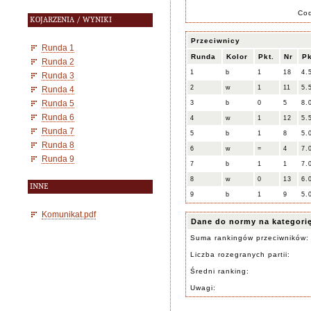
Co
KOJARZENIA / WYNIKI
Przeciwnicy
Runda 1
Runda
Kolor
Pkt.
Nr
Pk
Runda 2
1
b
1
18
4.
Runda 3
2
w
1
11
5.
Runda 4
Runda 5
3
b
0
5
8.
Runda 6
4
w
1
12
5.
Runda 7
5
b
1
8
5.
Runda 8
6
w
=
4
7.
Runda 9
7
b
1
1
7.
8
w
0
13
6.
INNE
9
b
1
9
5.
Komunikat.pdf
Dane do normy na kategori
Suma rankingów przeciwników:
Liczba rozegranych partii:
Średni ranking:
Uwagi: