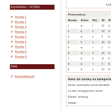
Co
KOJARZENIA / WYNIKI
Przeciwnicy
Runda 1
Runda
Kolor
Pkt.
Nr
P
Runda 2
1
w
+
22
4.
Runda 3
2
b
1
12
5.
Runda 4
Runda 5
3
w
1
2
6.
Runda 6
4
b
1
14
6.
Runda 7
5
w
=
1
7.
Runda 8
6
w
1
10
5.
Runda 9
7
b
1
11
5.
8
w
=
3
6.
INNE
9
b
1
13
6.
Komunikat.pdf
Dane do normy na kategori
Suma rankingów przeciwników:
Liczba rozegranych partii:
Średni ranking:
Uwagi: