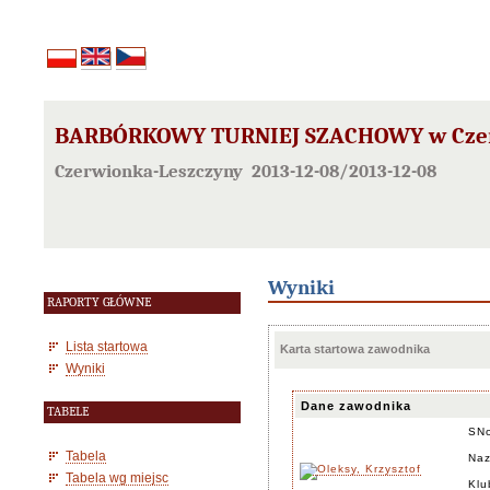
BARBÓRKOWY TURNIEJ SZACHOWY w Czerwi
Czerwionka-Leszczyny 2013-12-08/2013-12-08
Wyniki
RAPORTY GŁÓWNE
Lista startowa
Karta startowa zawodnika
Wyniki
Dane zawodnika
TABELE
SN
Tabela
Naz
Tabela wg miejsc
Klu