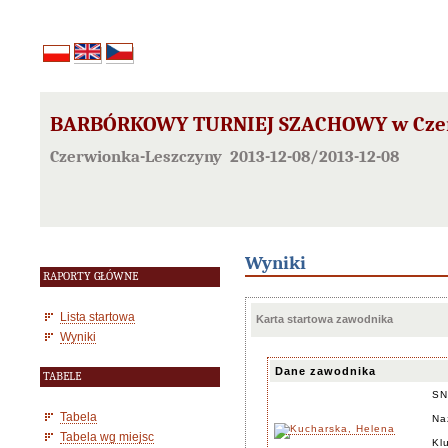
BARBÓRKOWY TURNIEJ SZACHOWY w Czerwi
Czerwionka-Leszczyny 2013-12-08/2013-12-08
Wyniki
RAPORTY GŁÓWNE
Lista startowa
Karta startowa zawodnika
Wyniki
Dane zawodnika
TABELE
SN
Tabela
Na
Tabela wg miejsc
Kl