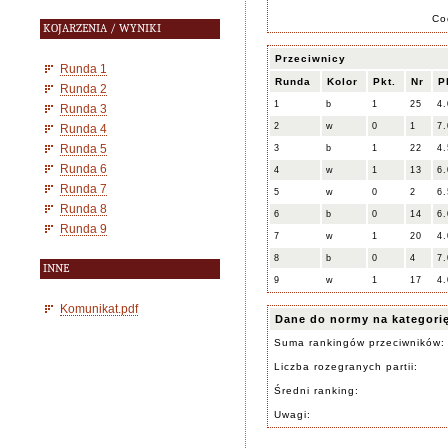
Co
KOJARZENIA / WYNIKI
Przeciwnicy
Runda 1
Runda
Kolor
Pkt.
Nr
P
Runda 2
1
b
1
25
4.
Runda 3
2
w
0
1
7.
Runda 4
Runda 5
3
b
1
22
4.
Runda 6
4
w
1
13
6.
Runda 7
5
w
0
2
6.
Runda 8
6
b
0
14
6.
Runda 9
7
w
1
20
4.
8
b
0
4
7.
INNE
9
w
1
17
4.
Komunikat.pdf
Dane do normy na kategori
Suma rankingów przeciwników:
Liczba rozegranych partii:
Średni ranking:
Uwagi: