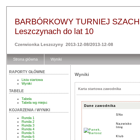
BARBÓRKOWY TURNIEJ SZACHO
Leszczynach do lat 10
Czerwionka Leszczyny 2013-12-08/2013-12-08
Strona główna
Wyniki
RAPORTY GŁÓWNE
Wyniki
Lista startowa
Wyniki
Karta startowa zawodnika
TABELE
Tabela
Tabela wg miejsc
Dane zawodnika
KOJARZENIA / WYNIKI
SNo
Runda 1
Runda 2
Nazwisko
Runda 3
Imię
Runda 4
Runda 5
Klub
Runda 6