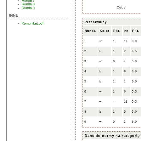
Runda 7
Runda 8
Code
Runda 9
INNE
Przeciwnicy
Komunikat.pdf
Runda
Kolor
Pkt.
Nr
Pkt.
1
w
1
14
0.0
2
b
1
2
6.5
3
w
0
4
5.0
4
b
1
8
6.0
5
b
1
1
6.0
6
w
1
6
5.5
7
w
=
11
5.5
8
b
1
5
5.0
9
w
0
3
6.0
Dane do normy na kategorię