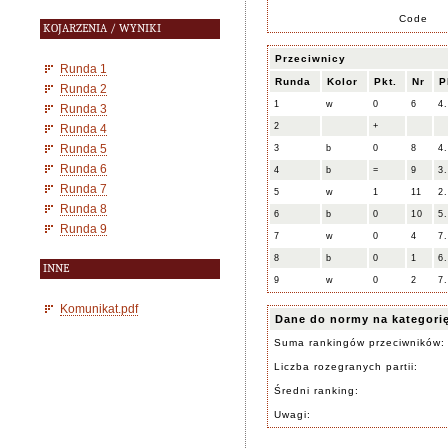
Code
KOJARZENIA / WYNIKI
Przeciwnicy
Runda 1
Runda
Kolor
Pkt.
Nr
P
Runda 2
1
w
0
6
4
Runda 3
2
+
Runda 4
Runda 5
3
b
0
8
4
Runda 6
4
b
=
9
3
Runda 7
5
w
1
11
2
Runda 8
6
b
0
10
5
Runda 9
7
w
0
4
7
8
b
0
1
6
INNE
9
w
0
2
7
Komunikat.pdf
Dane do normy na kategori
Suma rankingów przeciwników:
Liczba rozegranych partii:
Średni ranking:
Uwagi: