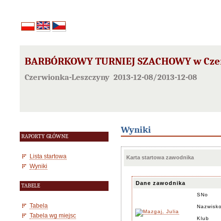
BARBÓRKOWY TURNIEJ SZACHOWY w Czerwi
Czerwionka-Leszczyny 2013-12-08/2013-12-08
Wyniki
RAPORTY GŁÓWNE
Lista startowa
Karta startowa zawodnika
Wyniki
Dane zawodnika
TABELE
SNo
Tabela
Nazwisko
Tabela wg miejsc
Klub