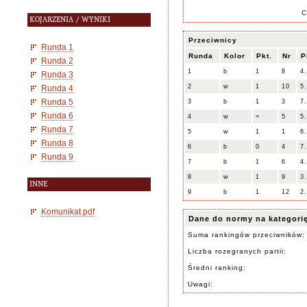
C
KOJARZENIA / WYNIKI
Przeciwnicy
Runda 1
Runda
Kolor
Pkt.
Nr
P
Runda 2
1
b
1
8
4
Runda 3
2
w
1
10
5
Runda 4
Runda 5
3
b
1
3
7
Runda 6
4
w
=
5
5
Runda 7
5
w
1
1
6
Runda 8
6
b
0
4
7
Runda 9
7
b
1
6
4
8
w
1
9
3
INNE
9
b
1
12
2
Komunikat.pdf
Dane do normy na kategori
Suma rankingów przeciwników:
Liczba rozegranych partii:
Średni ranking:
Uwagi: