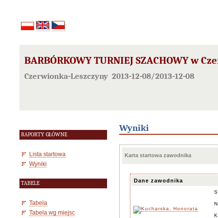
BARBÓRKOWY TURNIEJ SZACHOWY w Czerwi
Czerwionka-Leszczyny 2013-12-08/2013-12-08
Wyniki
RAPORTY GŁÓWNE
Lista startowa
Karta startowa zawodnika
Wyniki
Dane zawodnika
TABELE
S
Tabela
N
Tabela wg miejsc
K