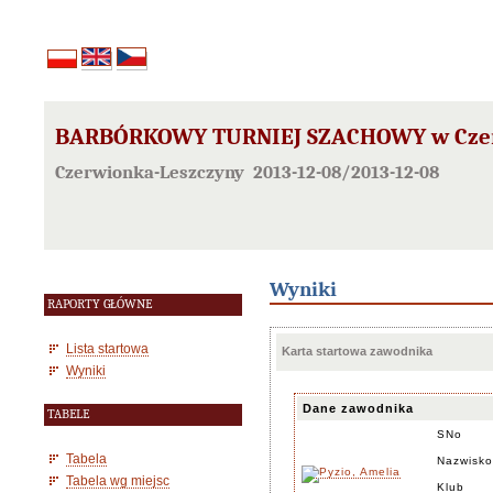
BARBÓRKOWY TURNIEJ SZACHOWY w Czerwi
Czerwionka-Leszczyny 2013-12-08/2013-12-08
Wyniki
RAPORTY GŁÓWNE
Lista startowa
Karta startowa zawodnika
Wyniki
Dane zawodnika
TABELE
SNo
Tabela
Nazwisko
Tabela wg miejsc
Klub