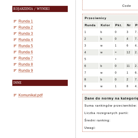
Code
KOJARZENIA / WYNIKI
Przeciwnicy
Runda 1
Runda
Kolor
Pkt.
Nr
P
Runda 2
1
b
0
3
7
Runda 3
2
b
0
4
7
Runda 4
Runda 5
3
w
1
6
4
Runda 6
4
w
=
12
2
Runda 7
5
+
Runda 8
6
b
0
11
2
Runda 9
7
w
0
1
6
8
b
0
2
7
INNE
9
w
1
8
4
Komunikat.pdf
Dane do normy na kategori
Suma rankingów przeciwników:
Liczba rozegranych partii:
Średni ranking:
Uwagi: