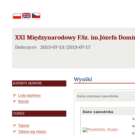
XXI Międzynarodowy F.Sz. im.Józefa Domi
Dobczyce 2013-07-13/2013-07-17
Wyniki
RAPORTY GŁÓWNE
Lista startowa
Karta startowa zawodnika
Wyniki
Dane zawodnika
TABELE
S
Tabela
N
Tabela wg miejsc
K