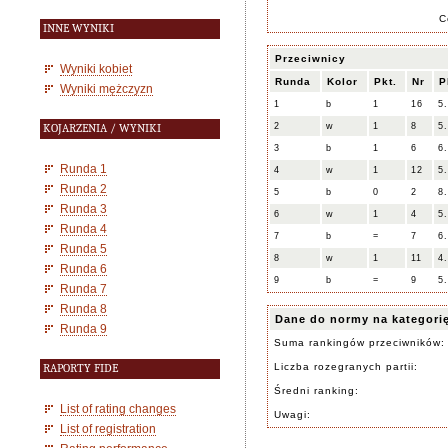
C
INNE WYNIKI
Przeciwnicy
Wyniki kobiet
Runda
Kolor
Pkt.
Nr
P
Wyniki mężczyzn
1
b
1
16
5
2
w
1
8
5
KOJARZENIA / WYNIKI
3
b
1
6
6
Runda 1
4
w
1
12
5
Runda 2
5
b
0
2
8
Runda 3
6
w
1
4
5
Runda 4
7
b
=
7
6
Runda 5
8
w
1
11
4
Runda 6
9
b
=
9
5
Runda 7
Runda 8
Dane do normy na kategori
Runda 9
Suma rankingów przeciwników:
Liczba rozegranych partii:
RAPORTY FIDE
Średni ranking:
List of rating changes
Uwagi:
List of registration