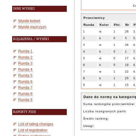
C
INNE WYNIKI
Przeciwnicy
Wyniki kobiet
Runda
Kolor
Pkt.
Nr
P
Wyniki mężczyzn
1
w
1
28
3
2
b
0
5
5
KOJARZENIA / WYNIKI
3
w
1
26
4
Runda 1
4
b
0
1
7
Runda 2
5
w
0
17
4
Runda 3
6
b
0
19
4
Runda 4
7
w
1
22
4
Runda 5
8
b
1
25
3
Runda 6
9
w
1
15
4
Runda 7
Runda 8
Dane do normy na kategori
Runda 9
Suma rankingów przeciwników:
Liczba rozegranych partii:
RAPORTY FIDE
Średni ranking:
List of rating changes
Uwagi:
List of registration