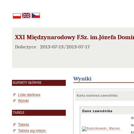
XXI Międzynarodowy F.Sz. im.Józefa Domi
Dobczyce 2013-07-13/2013-07-17
Wyniki
RAPORTY GŁÓWNE
Lista startowa
Karta startowa zawodnika
Wyniki
Dane zawodnika
TABELE
S
Tabela
N
Tabela wg miejsc
K