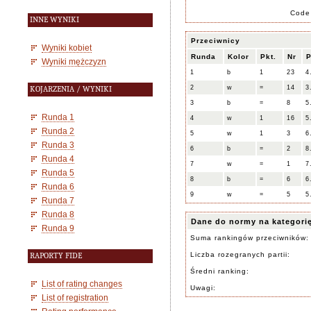
Code
INNE WYNIKI
Przeciwnicy
Wyniki kobiet
Runda
Kolor
Pkt.
Nr
P
Wyniki mężczyzn
1
b
1
23
4
2
w
=
14
3
KOJARZENIA / WYNIKI
3
b
=
8
5
Runda 1
4
w
1
16
5
Runda 2
5
w
1
3
6
Runda 3
6
b
=
2
8
Runda 4
7
w
=
1
7
Runda 5
8
b
=
6
6
Runda 6
9
w
=
5
5
Runda 7
Runda 8
Dane do normy na kategori
Runda 9
Suma rankingów przeciwników:
Liczba rozegranych partii:
RAPORTY FIDE
Średni ranking:
List of rating changes
Uwagi:
List of registration