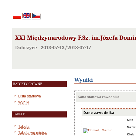
XXI Międzynarodowy F.Sz. im.Józefa Domi
Dobczyce 2013-07-13/2013-07-17
Wyniki
RAPORTY GŁÓWNE
Lista startowa
Karta startowa zawodnika
Wyniki
Dane zawodnika
TABELE
SNo
Tabela
Nazwi
Tabela wg miejsc
Klub