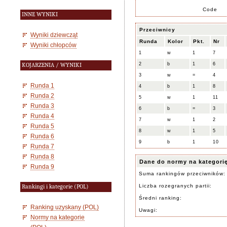
Code
INNE WYNIKI
Przeciwnicy
Wyniki dziewcząt
Runda
Kolor
Pkt.
Nr
Wyniki chłopców
1
w
1
7
2
b
1
6
KOJARZENIA / WYNIKI
3
w
=
4
Runda 1
4
b
1
8
Runda 2
5
w
1
11
Runda 3
6
b
=
3
Runda 4
7
w
1
2
Runda 5
8
w
1
5
Runda 6
9
b
1
10
Runda 7
Runda 8
Dane do normy na kategori
Runda 9
Suma rankingów przeciwników:
Liczba rozegranych partii:
Rankingi i kategorie (POL)
Średni ranking:
Ranking uzyskany (POL)
Uwagi:
Normy na kategorie