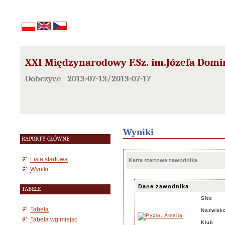
XXI Międzynarodowy F.Sz. im.Józefa Domin
Dobczyce 2013-07-13/2013-07-17
Wyniki
RAPORTY GŁÓWNE
Lista startowa
Karta startowa zawodnika
Wyniki
Dane zawodnika
TABELE
SNo
Tabela
Nazwisko
Tabela wg miejsc
Klub