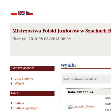
Mistrzostwa Polski Juniorów w Szachach B
Olsztyn 2013-08-03/2013-08-04
Wyniki
RAPORTY GŁÓWNE
Lista startowa
Karta startowa zawodnika
Wyniki
Dane zawodnika
TABELE
SNo
Tabela
Naz
Tabela wg miejsc
Klu