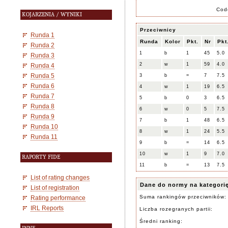
Cod
KOJARZENIA / WYNIKI
Przeciwnicy
Runda 1
Runda
Kolor
Pkt.
Nr
Pkt
Runda 2
1
b
1
45
5.0
Runda 3
2
w
1
59
4.0
Runda 4
Runda 5
3
b
=
7
7.5
Runda 6
4
w
1
19
6.5
Runda 7
5
b
0
3
6.5
Runda 8
6
w
0
5
7.5
Runda 9
7
b
1
48
6.5
Runda 10
8
w
1
24
5.5
Runda 11
9
b
=
14
6.5
10
w
1
9
7.0
RAPORTY FIDE
11
b
=
13
7.5
List of rating changes
Dane do normy na kategori
List of registration
Suma rankingów przeciwników:
Rating performance
IRL Reports
Liczba rozegranych partii:
Średni ranking: