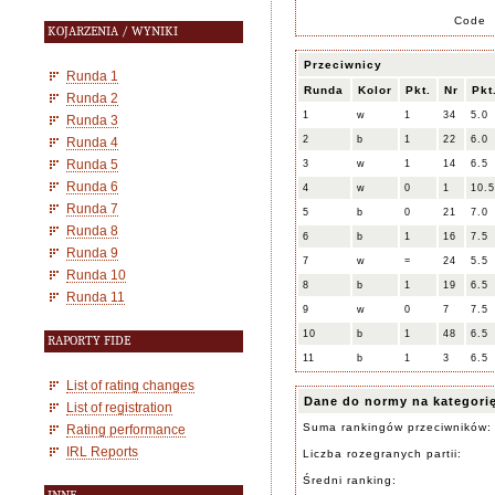
Code
KOJARZENIA / WYNIKI
Przeciwnicy
Runda 1
Runda
Kolor
Pkt.
Nr
Pkt
Runda 2
1
w
1
34
5.0
Runda 3
2
b
1
22
6.0
Runda 4
Runda 5
3
w
1
14
6.5
Runda 6
4
w
0
1
10.5
Runda 7
5
b
0
21
7.0
Runda 8
6
b
1
16
7.5
Runda 9
7
w
=
24
5.5
Runda 10
8
b
1
19
6.5
Runda 11
9
w
0
7
7.5
10
b
1
48
6.5
RAPORTY FIDE
11
b
1
3
6.5
List of rating changes
Dane do normy na kategori
List of registration
Suma rankingów przeciwników:
Rating performance
IRL Reports
Liczba rozegranych partii:
Średni ranking: