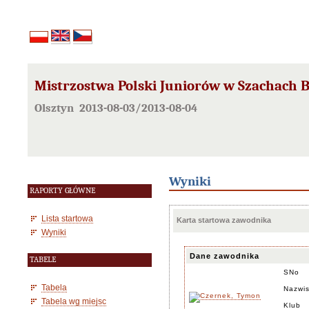
Mistrzostwa Polski Juniorów w Szachach B
Olsztyn 2013-08-03/2013-08-04
Wyniki
RAPORTY GŁÓWNE
Lista startowa
Karta startowa zawodnika
Wyniki
Dane zawodnika
TABELE
SNo
Tabela
Nazwis
Tabela wg miejsc
Klub