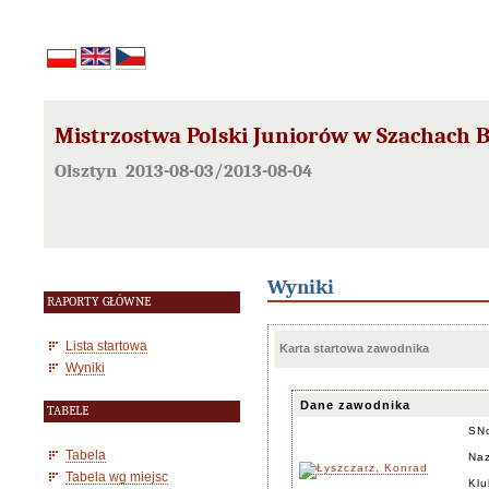
Mistrzostwa Polski Juniorów w Szachach B
Olsztyn 2013-08-03/2013-08-04
Wyniki
RAPORTY GŁÓWNE
Lista startowa
Karta startowa zawodnika
Wyniki
Dane zawodnika
TABELE
SN
Tabela
Naz
Tabela wg miejsc
Klu