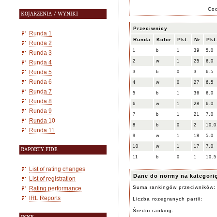
Co
KOJARZENIA / WYNIKI
Przeciwnicy
Runda 1
Runda
Kolor
Pkt.
Nr
Pkt
Runda 2
1
b
1
39
5.0
Runda 3
2
w
1
25
6.0
Runda 4
Runda 5
3
b
0
3
6.5
Runda 6
4
w
0
27
6.5
Runda 7
5
b
1
36
6.0
Runda 8
6
w
1
28
6.0
Runda 9
7
b
1
21
7.0
Runda 10
8
b
0
2
10.0
Runda 11
9
w
1
18
5.0
10
w
1
17
7.0
RAPORTY FIDE
11
b
0
1
10.5
List of rating changes
Dane do normy na kategori
List of registration
Suma rankingów przeciwników:
Rating performance
IRL Reports
Liczba rozegranych partii:
Średni ranking: