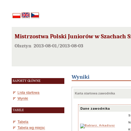
Mistrzostwa Polski Juniorów w Szachach S
Olsztyn 2013-08-01/2013-08-03
Wyniki
RAPORTY GŁÓWNE
Lista startowa
Karta startowa zawodnika
Wyniki
Dane zawodnika
TABELE
S
Tabela
N
Tabela wg miejsc
K