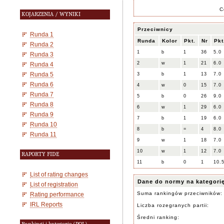
C
KOJARZENIA / WYNIKI
Przeciwnicy
Runda 1
Runda
Kolor
Pkt.
Nr
Pkt
Runda 2
1
b
1
36
5.0
Runda 3
2
w
1
21
6.0
Runda 4
Runda 5
3
b
1
13
7.0
Runda 6
4
w
0
15
7.0
Runda 7
5
b
0
26
9.0
Runda 8
6
w
1
29
6.0
Runda 9
7
b
1
19
6.0
Runda 10
8
b
=
4
8.0
Runda 11
9
w
1
18
7.0
10
w
1
12
7.0
RAPORTY FIDE
11
b
0
1
10.
List of rating changes
Dane do normy na kategori
List of registration
Suma rankingów przeciwników:
Rating performance
IRL Reports
Liczba rozegranych partii:
Średni ranking: