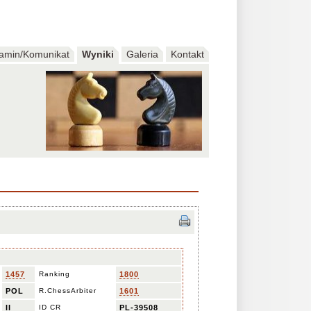
amin/Komunikat
Wyniki
Galeria
Kontakt
1457
Ranking
1800
POL
R.ChessArbiter
1601
II
ID CR
PL-39508