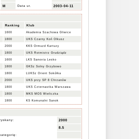
M
Data ur.
2003-04-11
Ranking
Klub
1600
Akademia Szachowa Gliwice
1800
UKS Czarny Koń Olkusz
2000
KKS Ormuzd Kartuzy
1800
UKS Rotmistrz Grudziądz
1600
LKS Sanovia Lesko
1800
GKSz Solny Grzybowo
1800
LUKSz Orient Sokółka
2000
UKS przy SP 8 Chrzanów
1800
UKS Czternastka Warszawa
1800
MKS MOS Wieliczka
1800
KS Komunalni Sanok
zyskany:
2000
8.5
kategorię: