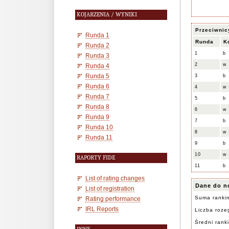
KOJARZENIA / WYNIKI
Przeciwnic
Runda 1
Runda
K
Runda 2
1
b
Runda 3
2
w
Runda 4
Runda 5
3
b
Runda 6
4
w
Runda 7
5
b
Runda 8
6
w
Runda 9
7
b
Runda 10
8
w
Runda 11
9
b
10
w
RAPORTY FIDE
11
b
List of rating changes
Dane do n
List of registration
Suma ranki
Rating performance
IRL Reports
Liczba rozeg
Średni rank