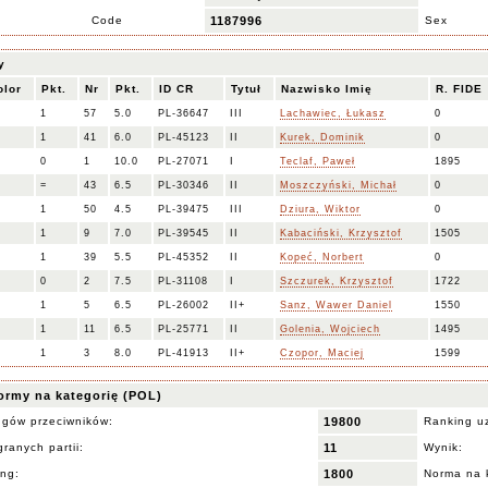
Code
1187996
Sex
y
olor
Pkt.
Nr
Pkt.
ID CR
Tytuł
Nazwisko Imię
R. FIDE
1
57
5.0
PL-36647
III
Lachawiec, Łukasz
0
1
41
6.0
PL-45123
II
Kurek, Dominik
0
0
1
10.0
PL-27071
I
Teclaf, Paweł
1895
=
43
6.5
PL-30346
II
Moszczyński, Michał
0
1
50
4.5
PL-39475
III
Dziura, Wiktor
0
1
9
7.0
PL-39545
II
Kabaciński, Krzysztof
1505
1
39
5.5
PL-45352
II
Kopeć, Norbert
0
0
2
7.5
PL-31108
I
Szczurek, Krzysztof
1722
1
5
6.5
PL-26002
II+
Sanz, Wawer Daniel
1550
1
11
6.5
PL-25771
II
Golenia, Wojciech
1495
1
3
8.0
PL-41913
II+
Czopor, Maciej
1599
ormy na kategorię (POL)
ngów przeciwników:
19800
Ranking u
ranych partii:
11
Wynik:
ing:
1800
Norma na 