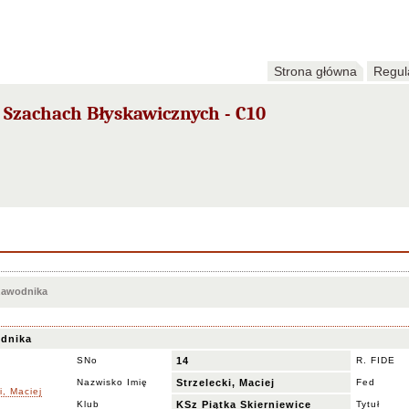
Strona główna
Regul
 Szachach Błyskawicznych - C10
 zawodnika
dnika
SNo
14
R. FIDE
Nazwisko Imię
Strzelecki, Maciej
Fed
Klub
KSz Piątka Skierniewice
Tytuł