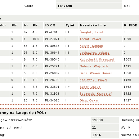
Code
1187490
Sex
y
olor
Pkt.
Nr
Pkt.
ID CR
Tytuł
Nazwisko Imię
R. FIDE
1
67
4.5
PL-47010
III
Świątek, Kamil
0
0
1
10.0
PL-27071
I
Teclaf, Paweł
1895
1
56
4.5
PL-40585
III
Kutyło, Konrad
0
1
57
5.0
PL-36647
III
Lachawiec, Łukasz
0
=
9
7.0
PL-39545
II
Kabaciński, Krzysztof
1505
1
11
6.5
PL-25771
II
Golenia, Wojciech
1495
1
5
6.5
PL-26002
II+
Sanz, Wawer Daniel
1550
0
13
7.0
PL-28793
II
Kozłowski, Paweł
1465
1
4
7.5
PL-33591
II+
Suder, Jakub
1562
1
2
7.5
PL-31108
I
Szczurek, Krzysztof
1722
1
15
7.5
PL-34020
II
Dixa, Oskar
1427
ormy na kategorię (POL)
ngów przeciwników:
19600
Ranking u
ranych partii:
11
Wynik:
ing:
1784
Norma na 