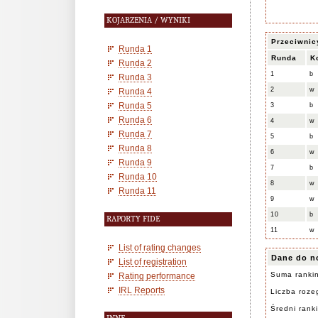
KOJARZENIA / WYNIKI
Przeciwnic
Runda 1
Runda
K
Runda 2
1
b
Runda 3
2
w
Runda 4
Runda 5
3
b
Runda 6
4
w
Runda 7
5
b
Runda 8
6
w
Runda 9
7
b
Runda 10
8
w
Runda 11
9
w
10
b
RAPORTY FIDE
11
w
List of rating changes
Dane do n
List of registration
Suma ranki
Rating performance
IRL Reports
Liczba rozeg
Średni rank