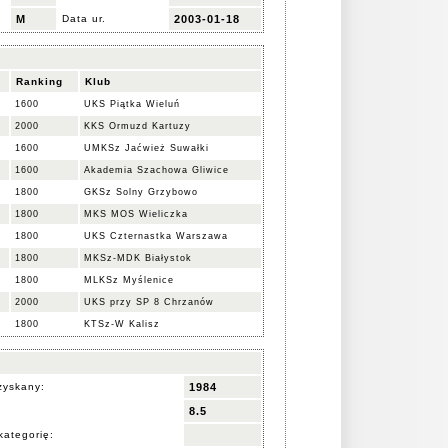
M
Data ur.
2003-01-18
Ranking
Klub
1600
UKS Piątka Wieluń
2000
KKS Ormuzd Kartuzy
1600
UMKSz Jaćwież Suwałki
1600
Akademia Szachowa Gliwice
1800
GKSz Solny Grzybowo
1800
MKS MOS Wieliczka
1800
UKS Czternastka Warszawa
1800
MKSz-MDK Białystok
1800
MLKSz Myślenice
2000
UKS przy SP 8 Chrzanów
1800
KTSz-W Kalisz
zyskany:
1984
8.5
kategorię: