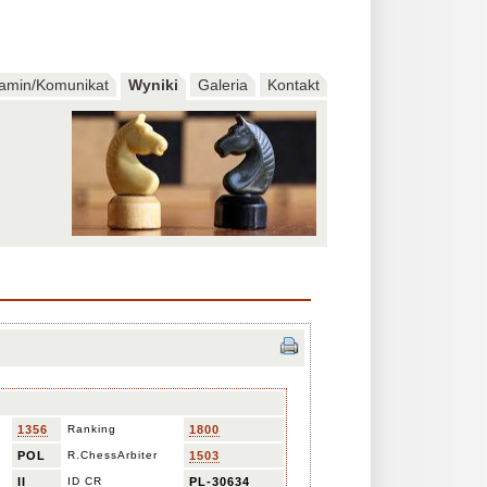
amin/Komunikat
Wyniki
Galeria
Kontakt
1356
Ranking
1800
POL
R.ChessArbiter
1503
II
ID CR
PL-30634