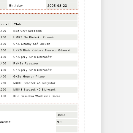
Birthday
2005-08-23
Local
Club
1400
KSz Gryf Szczecin
1250
UMKS Na Pięterku Poznań
1400
UKS Czarny Koń Olkusz
1600
UKKS Biała Królowa Pruszcz Gdański
1400
UKS przy SP 8 Chrzanów
1400
RzKSz Rzeszów
1400
UKS przy SP 8 Chrzanów
1400
GKSz Hetman Pilzno
1250
MUKS Stoczek 45 Białystok
1250
MUKS Stoczek 45 Białystok
1400
KGL Szarotka Wadowice Górne
1663
onents:
9.5