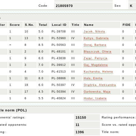
Code
21805970
Sex
K
s
lor
Score
S.No.
Total
Local ID
Title
Name
FIDE
1
10
5.0
PL-39708
III
Jacek, Nikola
0
1
13
5.0
PL-52960
IV
Kultys, Gabriela
0
=
8
8.5
PL-50563
III
Goraj, Barbara
0
1
2
8.0
PL-48101
II
Błaszczuk, Oliwia
0
1
9
6.0
PL-43638
III
Zając, Patrycja
0
1
3
7.0
PL-39912
III
Gaj, Magdalena
0
0
4
7.0
PL-41513
III
Kucharska, Helena
0
1
11
8.0
PL-38866
III
Hals, Emilia
0
1
18
6.0
PL-50397
IV
Grądzka, Aleksandra
0
1
17
4.5
PL-50394
IV
Garbowska, Maja
0
1
6
5.5
PL-40824
III
Hodur, Izabela
0
itle norm (POL)
nents' ratings:
15150
Rating performance:
ated opponents:
11
Score vs. rated opp
ing:
1396
Title norm: