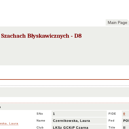
Main Page
 Szachach Błyskawicznych - D8
a
SNo
1
FIDE
0
Name
Czernikowska, Laura
Fed
PO
Club
LKSz GCKiP Czarna
Title
II