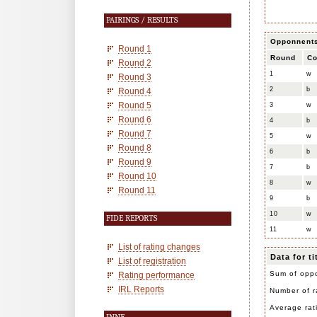
PAIRINGS / RESULTS
Opponnent
Round 1
Round
Co
Round 2
1
w
Round 3
2
b
Round 4
Round 5
3
w
Round 6
4
b
Round 7
5
w
Round 8
6
b
Round 9
7
b
Round 10
8
w
Round 11
9
b
10
w
FIDE REPORTS
11
w
List of rating changes
Data for t
List of registration
Sum of oppo
Rating performance
IRL Reports
Number of r
Average rat