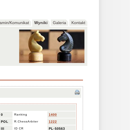
amin/Komunikat
Wyniki
Galeria
Kontakt
0
Ranking
1400
POL
R.ChessArbiter
1222
III
ID CR
PL-50563