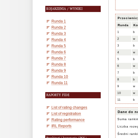
KOJARZENIA / WYNIKI
Przeciwnic
Runda 1
Runda
Ko
Runda 2
1
b
Runda 3
2
w
Runda 4
Runda 5
3
b
Runda 6
4
w
Runda 7
5
b
Runda 8
6
w
Runda 9
7
b
Runda 10
8
b
Runda 11
9
w
10
w
RAPORTY FIDE
11
b
List of rating changes
Dane do n
List of registration
Suma ranki
Rating performance
IRL Reports
Liczba rozeg
Średni rank