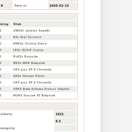
K
Data ur.
2005-02-10
nking
Klub
0
UMKSz Jaćwież Suwałki
0
KSz Gryf Szczecin
0
KMKSz Victoria Kielce
0
LKSz GCKiP Czarna
0
RzKSz Rzeszów
0
MKSz-MDK Białystok
0
UKS przy SP 8 Chrzanów
0
GKSz Hetman Pilzno
0
UKS przy SP 8 Chrzanów
0
UKKS Biała Królowa Pruszcz Gdański
0
MUKS Stoczek 45 Białystok
zyskany:
1621
8.5
kategorię: