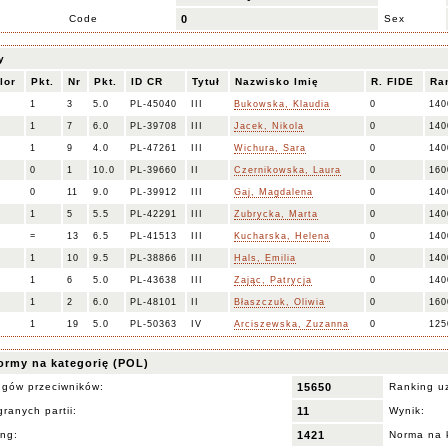
Code
0
Sex
y
lor
Pkt.
Nr
Pkt.
ID CR
Tytuł
Nazwisko Imię
R. FIDE
Ra
1
3
5.0
PL-45040
III
Bukowska, Klaudia
0
140
1
7
6.0
PL-39708
III
Jacek, Nikola
0
140
1
9
4.0
PL-47261
III
Wichura, Sara
0
140
0
1
10.0
PL-39660
II
Czernikowska, Laura
0
160
0
11
9.0
PL-39912
III
Gaj, Magdalena
0
140
1
5
5.5
PL-42291
III
Zubrycka, Marta
0
140
=
13
6.5
PL-41513
III
Kucharska, Helena
0
140
1
10
9.5
PL-38866
III
Hals, Emilia
0
140
1
6
5.0
PL-43638
III
Zając, Patrycja
0
140
1
2
6.0
PL-48101
II
Błaszczuk, Oliwia
0
160
1
19
5.0
PL-50363
IV
Arciszewska, Zuzanna
0
125
ormy na kategorię (POL)
ngów przeciwników:
15650
Ranking u
ranych partii:
11
Wynik:
ing:
1421
Norma na 