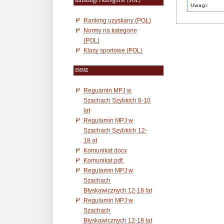
Rankingi i kategorie (POL)
Uwagi:
Ranking uzyskany (POL)
Normy na kategorie
(POL)
Klasy sportowe (POL)
INNE
Reguamin MPJ w
Szachach Szybkich 8-10
lat
Regulamin MPJ w
Szachach Szybkich 12-
18 at
Komunikat docx
Komunikat pdf.
Regulamin MPJ w
Szachach
Błyskawicznych 12-18 lat
Regulamin MPJ w
Szachach
Błyskawicznych 12-18 lat