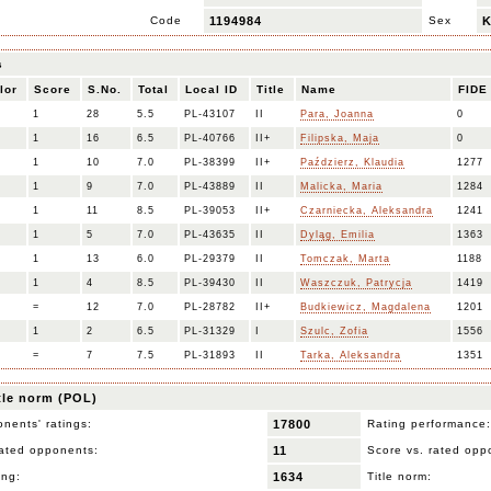
Code
1194984
Sex
s
lor
Score
S.No.
Total
Local ID
Title
Name
FIDE
1
28
5.5
PL-43107
II
Para, Joanna
0
1
16
6.5
PL-40766
II+
Filipska, Maja
0
1
10
7.0
PL-38399
II+
Paździerz, Klaudia
1277
1
9
7.0
PL-43889
II
Malicka, Maria
1284
1
11
8.5
PL-39053
II+
Czarniecka, Aleksandra
1241
1
5
7.0
PL-43635
II
Dyląg, Emilia
1363
1
13
6.0
PL-29379
II
Tomczak, Marta
1188
1
4
8.5
PL-39430
II
Waszczuk, Patrycja
1419
=
12
7.0
PL-28782
II+
Budkiewicz, Magdalena
1201
1
2
6.5
PL-31329
I
Szulc, Zofia
1556
=
7
7.5
PL-31893
II
Tarka, Aleksandra
1351
itle norm (POL)
nents' ratings:
17800
Rating performance:
ated opponents:
11
Score vs. rated opp
ing:
1634
Title norm: