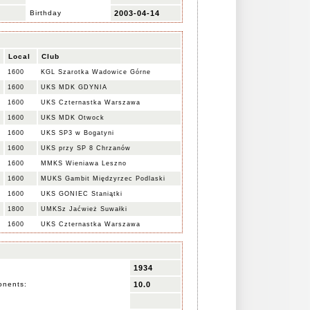
K
Birthday
2003-04-14
Local
Club
1600
KGL Szarotka Wadowice Górne
1600
UKS MDK GDYNIA
1600
UKS Czternastka Warszawa
1600
UKS MDK Otwock
1600
UKS SP3 w Bogatyni
1600
UKS przy SP 8 Chrzanów
1600
MMKS Wieniawa Leszno
1600
MUKS Gambit Międzyrzec Podlaski
1600
UKS GONIEC Staniątki
1800
UMKSz Jaćwież Suwałki
1600
UKS Czternastka Warszawa
1934
onents:
10.0