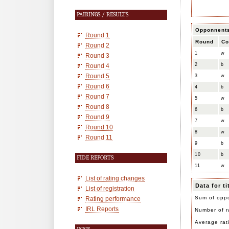
PAIRINGS / RESULTS
Opponnent
Round 1
Round
Co
Round 2
1
w
Round 3
2
b
Round 4
Round 5
3
w
Round 6
4
b
Round 7
5
w
Round 8
6
b
Round 9
7
w
Round 10
8
w
Round 11
9
b
10
b
FIDE REPORTS
11
w
List of rating changes
Data for t
List of registration
Sum of oppo
Rating performance
IRL Reports
Number of r
Average rat