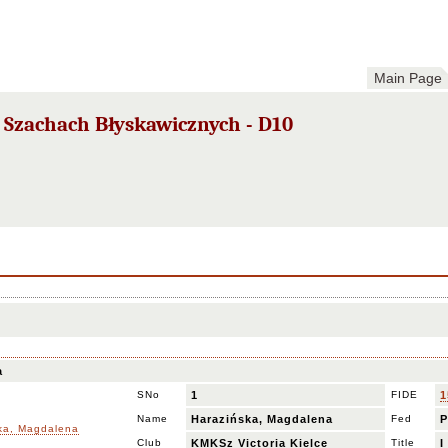
Main Page
 Szachach Błyskawicznych - D10
a
SNo
1
FIDE
1
Name
Harazińska, Magdalena
Fed
Club
KMKSz Victoria Kielce
Title
I