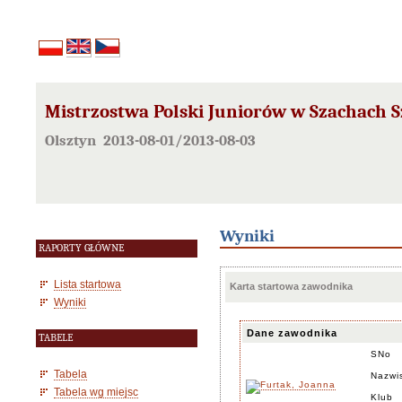
Mistrzostwa Polski Juniorów w Szachach S
Olsztyn 2013-08-01/2013-08-03
Wyniki
RAPORTY GŁÓWNE
Lista startowa
Karta startowa zawodnika
Wyniki
Dane zawodnika
TABELE
SNo
Tabela
Nazwi
Tabela wg miejsc
Klub