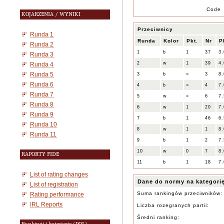
Code
KOJARZENIA / WYNIKI
Przeciwnicy
Runda 1
Runda
Kolor
Pkt.
Nr
P
Runda 2
1
b
1
37
3.
Runda 3
2
w
1
39
4.
Runda 4
Runda 5
3
b
=
3
8.
Runda 6
4
b
=
4
7.
Runda 7
5
w
=
6
7.
Runda 8
6
w
1
20
7.
Runda 9
7
b
1
46
6.
Runda 10
8
w
1
1
8.
Runda 11
9
b
1
2
7.
10
w
0
7
8.
RAPORTY FIDE
11
b
1
18
7.
List of rating changes
Dane do normy na kategori
List of registration
Suma rankingów przeciwników:
Rating performance
IRL Reports
Liczba rozegranych partii:
Średni ranking: