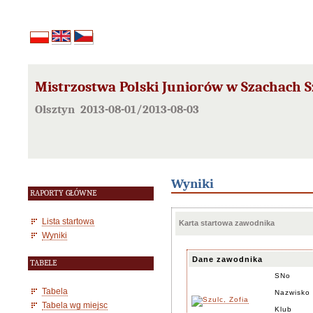
Mistrzostwa Polski Juniorów w Szachach S
Olsztyn 2013-08-01/2013-08-03
Wyniki
RAPORTY GŁÓWNE
Lista startowa
Karta startowa zawodnika
Wyniki
Dane zawodnika
TABELE
SNo
Tabela
Nazwisko 
Tabela wg miejsc
Klub