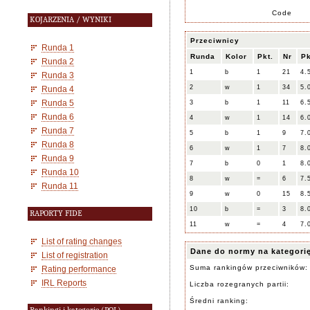
Code
KOJARZENIA / WYNIKI
Przeciwnicy
Runda 1
Runda
Kolor
Pkt.
Nr
Pk
Runda 2
1
b
1
21
4.
Runda 3
2
w
1
34
5.
Runda 4
Runda 5
3
b
1
11
6.
Runda 6
4
w
1
14
6.
Runda 7
5
b
1
9
7.
Runda 8
6
w
1
7
8.
Runda 9
7
b
0
1
8.
Runda 10
8
w
=
6
7.
Runda 11
9
w
0
15
8.
10
b
=
3
8.
RAPORTY FIDE
11
w
=
4
7.
List of rating changes
Dane do normy na kategori
List of registration
Suma rankingów przeciwników:
Rating performance
IRL Reports
Liczba rozegranych partii:
Średni ranking: