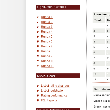
KOJARZENIA / WYNIKI
Przeciwnic
Runda 1
Runda
K
Runda 2
1
w
Runda 3
2
b
Runda 4
Runda 5
3
w
Runda 6
4
b
Runda 7
5
w
Runda 8
6
b
Runda 9
7
w
Runda 10
8
b
Runda 11
9
w
10
b
RAPORTY FIDE
11
w
List of rating changes
Dane do n
List of registration
Suma ranki
Rating performance
IRL Reports
Liczba rozeg
Średni rank