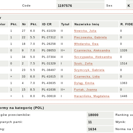
Code
1197576
Sex
K
y
olor
Pkt.
Nr
Pkt.
ID CR
Tytuł
Nazwisko Imię
R. FID
1
27
6.0
PL-41029
II
Nowicka, Julia
0
1
22
5.5
PL-27312
II
Pieczewska, Gabriela
0
1
18
7.0
PL-26258
II
Włodarska, Ewa
0
0
9
7.0
PL-39053
II+
Czarniecka, Aleksandra
1326
1
34
5.0
PL-37304
II
Szczypawka, Aleksandra
0
0
2
7.5
PL-31329
I
Szulc, Zofia
1514
1
23
5.5
PL-38497
II
Szymczyk, Gabriela
0
=
33
6.0
PL-41615
II
Czarnecka, Lidia
0
1
4
7.0
PL-43635
II
Dyląg, Emilia
1363
1
15
8.5
PL-41636
II+
Furtak, Joanna
0
=
1
8.0
PL-30619
I
Harazińska, Magdalena
1446
ormy na kategorię (POL)
ngów przeciwników:
18000
Ranking u
ranych partii:
11
Wynik:
ing:
1634
Norma na 