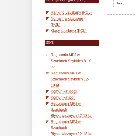
Rankingi i kategorie (POL)
Uwagi:
Ranking uzyskany (POL)
Normy na kategorie
(POL)
Klasy sportowe (POL)
INNE
Reguamin MPJ w
Szachach Szybkich 8-10
lat
Regulamin MPJ w
Szachach Szybkich 12-
18 at
Komunikat docx
Komunikat pdf.
Regulamin MPJ w
Szachach
Błyskawicznych 12-18 lat
Regulamin MPJ w
Szachach
Błyskawicznych 12-18 lat