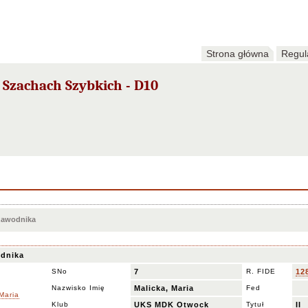
Strona główna
Regul
 Szachach Szybkich - D10
 zawodnika
dnika
SNo
7
R. FIDE
12
Nazwisko Imię
Malicka, Maria
Fed
Klub
UKS MDK Otwock
Tytuł
II