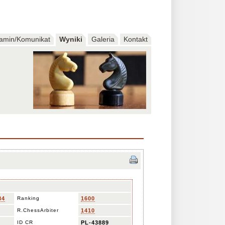
amin/Komunikat
Wyniki
Galeria
Kontakt
84
Ranking
1600
R.ChessArbiter
1410
ID CR
PL-43889