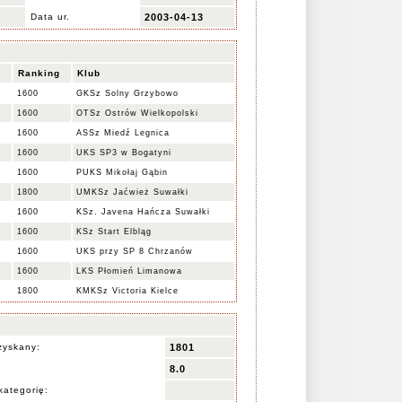
Data ur.
2003-04-13
E
Ranking
Klub
1600
GKSz Solny Grzybowo
1600
OTSz Ostrów Wielkopolski
1600
ASSz Miedź Legnica
1600
UKS SP3 w Bogatyni
1600
PUKS Mikołaj Gąbin
1800
UMKSz Jaćwież Suwałki
1600
KSz. Javena Hańcza Suwałki
1600
KSz Start Elbląg
1600
UKS przy SP 8 Chrzanów
1600
LKS Płomień Limanowa
1800
KMKSz Victoria Kielce
zyskany:
1801
8.0
kategorię: